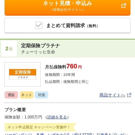
ネット見積・申込み
（保険会社サイトへ）
まとめて
資料請求
（無料）
定期保険プラチナ
2
位
チューリッヒ生命
760
月払保険料
円
保険期間：
10年間
払込期間：
保険期間と同じ
商品サイトへ
通販
ネット
対面
プラン概要
保険金額：1,000万円
（
詳細を見る
）
ネット申込限定
キャンペーン実施中！
ハーゲンダッツ 各種 いずれか1点（税込372円）引換券をプレゼン