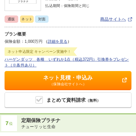
払込期間：
保険期間と同じ
商品サイトへ
通販
ネット
対面
プラン概要
保険金額：1,000万円
（
詳細を見る
）
ネット申込限定
キャンペーン実施中！
ハーゲンダッツ 各種 いずれか1点（税込372円）引換券をプレゼン
ト（※条件あり）
ネット見積・申込み
（保険会社サイトへ）
まとめて
資料請求
（無料）
定期保険プラチナ
7
位
チューリッヒ生命