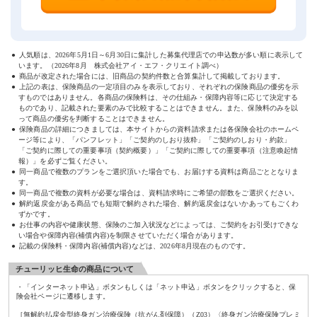
人気順は、
2026年5月1日～6月30日
に集計した募集代理店での申込数が多い順に表示して
います。（
2026年8月
株式会社アイ・エフ・クリエイト調べ）
商品が改定された場合には、旧商品の契約件数と合算集計して掲載しております。
上記の表は、保険商品の一定項目のみを表示しており、それぞれの保険商品の優劣を示
すものではありません。各商品の保険料は、その仕組み・保障内容等に応じて決定する
ものであり、記載された要素のみで比較することはできません。また、保険料のみを以
って商品の優劣を判断することはできません。
保険商品の詳細につきましては、本サイトからの資料請求または各保険会社のホームペ
ージ等により、「パンフレット」「ご契約のしおり抜粋」「ご契約のしおり・約款」
「ご契約に際しての重要事項（契約概要）」「ご契約に際しての重要事項（注意喚起情
報）」を必ずご覧ください。
同一商品で複数のプランをご選択頂いた場合でも、お届けする資料は商品ごととなりま
す。
同一商品で複数の資料が必要な場合は、資料請求時にご希望の部数をご選択ください。
解約返戻金がある商品でも短期で解約された場合、解約返戻金はないかあってもごくわ
ずかです。
お仕事の内容や健康状態、保険のご加入状況などによっては、ご契約をお引受けできな
い場合や保障内容(補償内容)を制限させていただく場合があります。
記載の保険料・保障内容(補償内容)などは、2026年8月現在のものです。
チューリッヒ生命の商品について
・「インターネット申込」ボタンもしくは「ネット申込」ボタンをクリックすると、保
険会社ページに遷移します。
［無解約払戻金型終身ガン治療保険（抗がん剤保障）（Z03）〈終身ガン治療保険プレミ