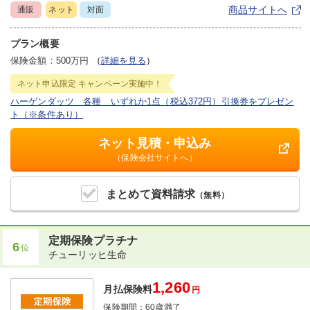
商品サイトへ
通販
ネット
対面
プラン概要
保険金額：500万円
（
詳細を見る
）
ネット申込限定
キャンペーン実施中！
ハーゲンダッツ 各種 いずれか1点（税込372円）引換券をプレゼン
ト（※条件あり）
ネット見積・申込み
（保険会社サイトへ）
まとめて
資料請求
（無料）
定期保険プラチナ
6
位
チューリッヒ生命
1,260
月払保険料
円
保険期間：
60歳満了