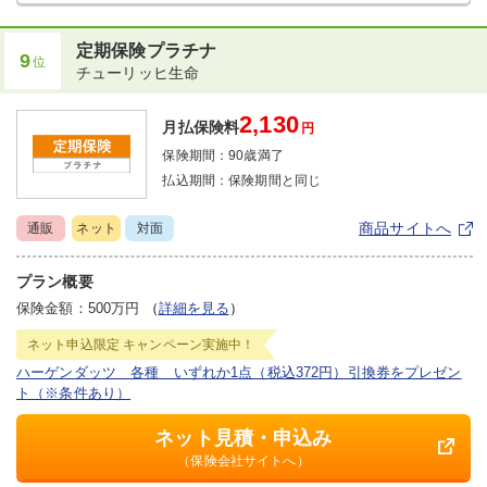
定期保険プラチナ
9
位
チューリッヒ生命
2,130
月払保険料
円
保険期間：
90歳満了
払込期間：
保険期間と同じ
商品サイトへ
通販
ネット
対面
プラン概要
保険金額：500万円
（
詳細を見る
）
ネット申込限定
キャンペーン実施中！
ハーゲンダッツ 各種 いずれか1点（税込372円）引換券をプレゼン
ト（※条件あり）
ネット見積・申込み
（保険会社サイトへ）