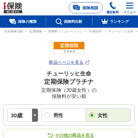
保険相談
通話無料
メニュー
保険の種類
保険料比較
ランキング
生命保険比較
>
定期保険
>
保険料シミュレーション
>
30歳女性
>
チューリッヒ生命
商品ページを見る
チューリッヒ生命
定期保険プラチナ
定期保険（30歳女性）の
保険料が安い順
男性
女性
その他の商品を見る