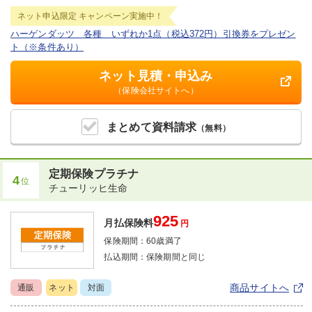
ネット申込限定
キャンペーン実施中！
ハーゲンダッツ 各種 いずれか1点（税込372円）引換券をプレゼン
ト（※条件あり）
ネット見積・申込み
（保険会社サイトへ）
まとめて
資料請求
（無料）
定期保険プラチナ
4
位
チューリッヒ生命
925
月払保険料
円
保険期間：
60歳満了
払込期間：
保険期間と同じ
商品サイトへ
通販
ネット
対面