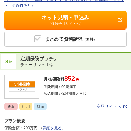
ト（※条件あり）
ネット見積・申込み
（保険会社サイトへ）
まとめて
資料請求
（無料）
定期保険プラチナ
3
位
チューリッヒ生命
852
月払保険料
円
保険期間：
90歳満了
払込期間：
保険期間と同じ
商品サイトへ
通販
ネット
対面
プラン概要
保険金額：200万円
（
詳細を見る
）