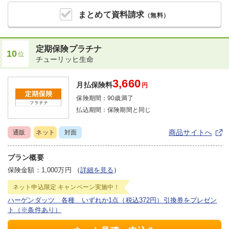
まとめて
資料請求
（無料）
定期保険プラチナ
10
位
チューリッヒ生命
3,660
月払保険料
円
保険期間：
90歳満了
払込期間：
保険期間と同じ
商品サイトへ
通販
ネット
対面
プラン概要
保険金額：1,000万円
（
詳細を見る
）
ネット申込限定
キャンペーン実施中！
ハーゲンダッツ 各種 いずれか1点（税込372円）引換券をプレゼン
ト（※条件あり）