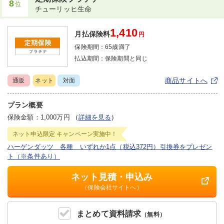
8
位
チューリッヒ生命
1,410
月払保険料
円
保険期間：
65歳満了
払込期間：
保険期間と同じ
商品サイトへ
通販
ネット
対面
プラン概要
保険金額：1,000万円
（
詳細を見る
）
ネット申込限定
キャンペーン実施中！
ハーゲンダッツ 各種 いずれか1点（税込372円）引換券をプレゼン
ト（※条件あり）
ネット見積・申込み
（保険会社サイトへ）
まとめて
資料請求
（無料）