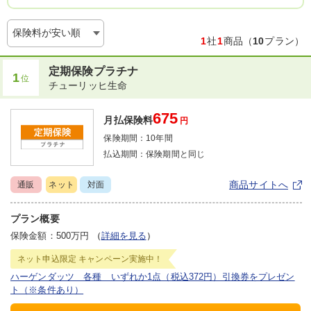
保険料が安い順
1
社
1
商品（
10
プラン）
定期保険プラチナ
1
位
チューリッヒ生命
675
月払保険料
円
保険期間：
10年間
払込期間：
保険期間と同じ
商品サイトへ
通販
ネット
対面
プラン概要
保険金額：500万円
（
詳細を見る
）
ネット申込限定
キャンペーン実施中！
ハーゲンダッツ 各種 いずれか1点（税込372円）引換券をプレゼン
ト（※条件あり）