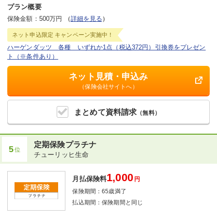
プラン概要
保険金額：500万円
（
詳細を見る
）
ネット申込限定
キャンペーン実施中！
ハーゲンダッツ 各種 いずれか1点（税込372円）引換券をプレゼン
ト（※条件あり）
ネット見積・申込み
（保険会社サイトへ）
まとめて
資料請求
（無料）
定期保険プラチナ
5
位
チューリッヒ生命
1,000
月払保険料
円
保険期間：
65歳満了
払込期間：
保険期間と同じ