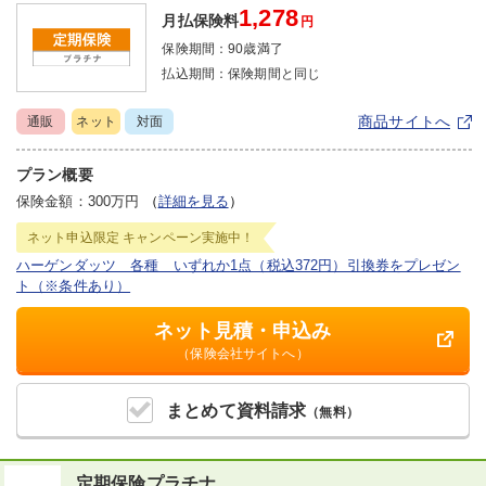
1,278
月払保険料
円
保険期間：
90歳満了
払込期間：
保険期間と同じ
商品サイトへ
通販
ネット
対面
プラン概要
保険金額：300万円
（
詳細を見る
）
ネット申込限定
キャンペーン実施中！
ハーゲンダッツ 各種 いずれか1点（税込372円）引換券をプレゼン
ト（※条件あり）
ネット見積・申込み
（保険会社サイトへ）
まとめて
資料請求
（無料）
定期保険プラチナ