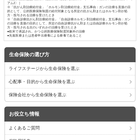
アムZ〉］
※「抗がん剤治療給付金」「ホルモン剤治療給付金」支払事由：ガンの治療を直接の目
的として、公的医療保険制度の給付対象となる所定の抗がん剤またはホルモン剤が処
方・投与される治療を受けたとき
※「自由診療抗がん剤治療給付金」「自由診療ホルモン剤治療給付金」支払事由：ガン
の治療を直接の目的として、所定の自由診療抗がん剤または自由診療ホルモン剤が処
方・投与される次のいずれかの治療を受けたとき
●欧米で承認され、かつ公的医療保険制度対象外の治療
●先進医療または患者申出療養による療養であること
生命保険の選び方
ライフステージから
生命保険を選ぶ
心配事・目的から
生命保険を選ぶ
保険会社から
生命保険を選ぶ
お役立ち情報
よくあるご質問