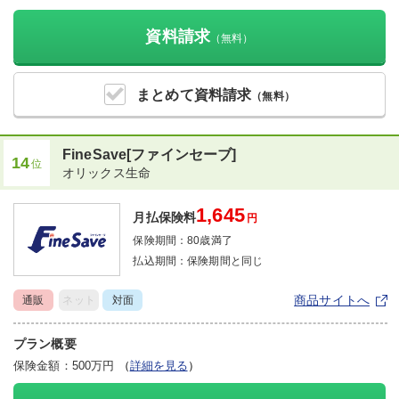
資料請求
（無料）
まとめて
資料請求
（無料）
FineSave[ファインセーブ]
14
位
オリックス生命
1,645
月払保険料
円
保険期間：
80歳満了
払込期間：
保険期間と同じ
商品サイトへ
通販
ネット
対面
プラン概要
保険金額：500万円
（
詳細を見る
）