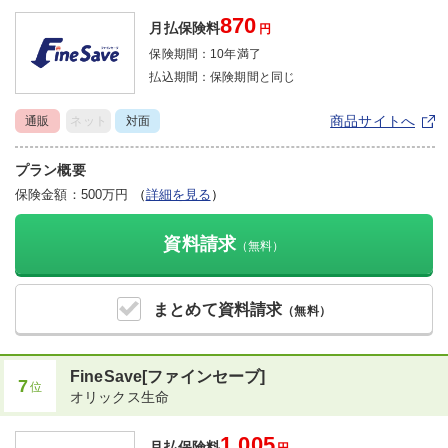
870
月払保険料
円
保険期間：
10年満了
払込期間：
保険期間と同じ
商品サイトへ
通販
ネット
対面
プラン概要
保険金額：500万円
（
詳細を見る
）
資料請求
（無料）
まとめて
資料請求
（無料）
FineSave[ファインセーブ]
7
位
オリックス生命
1,005
月払保険料