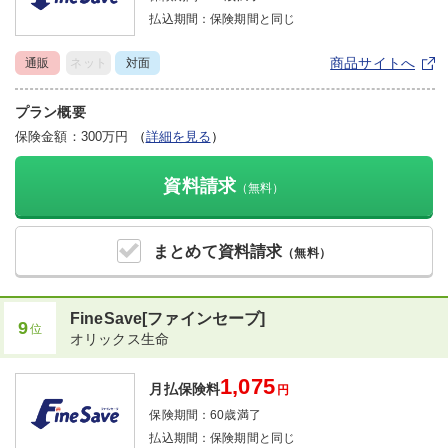
払込期間：
保険期間と同じ
商品サイトへ
通販
ネット
対面
プラン概要
保険金額：300万円
（
詳細を見る
）
資料請求
（無料）
まとめて
資料請求
（無料）
FineSave[ファインセーブ]
9
位
オリックス生命
1,075
月払保険料
円
保険期間：
60歳満了
払込期間：
保険期間と同じ