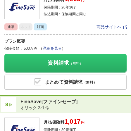
円
保険期間：
20年満了
払込期間：
保険期間と同じ
商品サイトへ
通販
ネット
対面
プラン概要
保険金額：500万円
（
詳細を見る
）
資料請求
（無料）
まとめて
資料請求
（無料）
FineSave[ファインセーブ]
8
位
オリックス生命
1,017
月払保険料
円
保険期間：
80歳満了