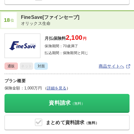
FineSave[ファインセーブ]
18
位
オリックス生命
2,100
月払保険料
円
保険期間：
70歳満了
払込期間：
保険期間と同じ
商品サイトへ
通販
ネット
対面
プラン概要
保険金額：1,000万円
（
詳細を見る
）
資料請求
（無料）
まとめて
資料請求
（無料）