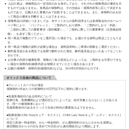
上記の表は、保険商品の一定項目のみを表示しており、それぞれの保険商品の優劣を示
すものではありません。各商品の保険料は、その仕組み・保障内容等に応じて決定する
ものであり、記載された要素のみで比較することはできません。また、保険料のみを以
って商品の優劣を判断することはできません。
保険商品の詳細につきましては、本サイトからの資料請求または各保険会社のホームペ
ージ等により、「パンフレット」「ご契約のしおり抜粋」「ご契約のしおり・約款」
「ご契約に際しての重要事項（契約概要）」「ご契約に際しての重要事項（注意喚起情
報）」を必ずご覧ください。
同一商品で複数のプランをご選択頂いた場合でも、お届けする資料は商品ごととなりま
す。
同一商品で複数の資料が必要な場合は、資料請求時にご希望の部数をご選択ください。
解約返戻金がある商品でも短期で解約された場合、解約返戻金はないかあってもごくわ
ずかです。
お仕事の内容や健康状態、保険のご加入状況などによっては、ご契約をお引受けできな
い場合や保障内容(補償内容)を制限させていただく場合があります。
記載の保険料・保障内容(補償内容)などは、2026年8月現在のものです。
オリックス生命の商品について
■クレジットカード払の場合
保険契約1件あたりの保険料が10万円以下のご契約に限ります。
■先進医療給付のある特約について
医療行為、医療機関および適応症などによっては、給付対象とならないことがありま
す。同一の被保険者において、
先進医療給付のあるオリックス生命の特約の重複加入はできません。
■医療保険CURE Next[キュア・ネクスト]、CURE Lady Next[キュア・レディ・ネクスト]
について
特定三疾病一時金特約、がん一時金特約、がん通院特約のがんにかかわる保障は、
責任開始日からその日を含めて91日目(がん責任開始日)より開始します。