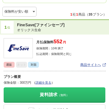
保険料が安い順
1
社
1
商品（
35
プラン）
FineSave[ファインセーブ]
1
位
オリックス生命
552
月払保険料
円
保険期間：
10年満了
払込期間：
保険期間と同じ
商品サイトへ
通販
ネット
対面
プラン概要
保険金額：300万円
（
詳細を見る
）
資料請求
（無料）