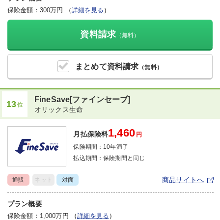
保険金額：300万円
（
詳細を見る
）
資料請求
（無料）
まとめて
資料請求
（無料）
FineSave[ファインセーブ]
13
位
オリックス生命
1,460
月払保険料
円
保険期間：
10年満了
払込期間：
保険期間と同じ
商品サイトへ
通販
ネット
対面
プラン概要
保険金額：1,000万円
（
詳細を見る
）