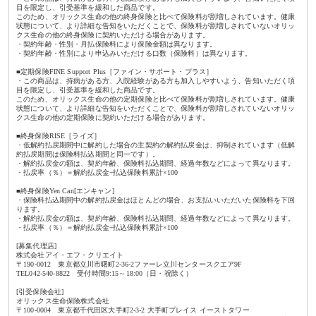
目を限定し、引受基準を緩和した商品です。
このため、オリックス生命の他の終身保険と比べて保険料が割増しされています。健康
状態について、より詳細な告知をいただくことで、保険料が割増しされていないオリッ
クス生命の他の終身保険に契約いただける場合があります。
・契約年齢・性別・月払保険料により保険金額は異なります。
・契約年齢・性別により申込みいただける口数（保険料）は異なります。
■定期保険FINE Support Plus［ファイン・サポート・プラス］
・この商品は、持病がある方、入院経験がある方も加入しやすいよう、告知いただく項
目を限定し、引受基準を緩和した商品です。
このため、オリックス生命の他の定期保険と比べて保険料が割増しされています。健康
状態について、より詳細な告知をいただくことで、保険料が割増しされていないオリッ
クス生命の他の定期保険に契約いただける場合があります。
■終身保険RISE［ライズ］
・低解約払戻期間中に解約した場合の主契約の解約払戻金は、抑制されています（低解
約払戻期間は保険料払込期間と同一です）。
・解約払戻金の額は、契約年齢、保険料払込期間、経過年数などによって異なります。
・払戻率（％）＝解約払戻金÷払込保険料累計×100
■終身保険Yen Can[エンキャン]
・保険料払込期間中の解約払戻金はほとんどの場合、お支払いいただいた保険料を下回
ります。
・解約払戻金の額は、契約年齢、保険料払込期間、経過年数などによって異なります。
・払戻率（％）＝解約払戻金÷払込保険料累計×100
[募集代理店]
株式会社アイ・エフ・クリエイト
〒190-0012 東京都立川市曙町2-36-2ファーレ立川センタースクエア9F
TEL042-540-8822 受付時間9:15～18:00（日・祝除く）
[引受保険会社]
オリックス生命保険株式会社
〒100-0004 東京都千代田区大手町2-3-2 大手町プレイス イーストタワー