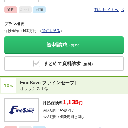
商品サイトへ
通販
ネット
対面
プラン概要
保険金額：500万円
（
詳細を見る
）
資料請求
（無料）
まとめて
資料請求
（無料）
FineSave[ファインセーブ]
10
位
オリックス生命
1,135
月払保険料
円
保険期間：
65歳満了
払込期間：
保険期間と同じ