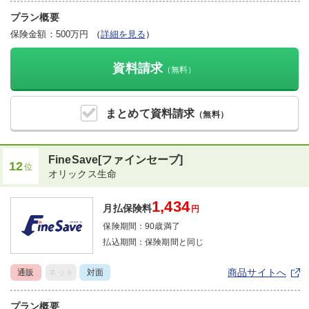
プラン概要
保険金額：500万円
（
詳細を見る
）
資料請求
（無料）
まとめて
資料請求
（無料）
FineSave[ファインセーブ]
12
位
オリックス生命
1,434
月払保険料
円
保険期間：
90歳満了
払込期間：
保険期間と同じ
商品サイトへ
通販
ネット
対面
プラン概要