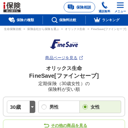
保険相談
通話無料
メニュー
保険の種類
保険料比較
ランキング
生命保険比較
>
保険会社から保険を選ぶ
>
オリックス生命
>
FineSave[ファインセーブ]
商品ページを見る
オリックス生命
FineSave[ファインセーブ]
定期保険（30歳女性）の
保険料が安い順
男性
女性
その他の商品を見る