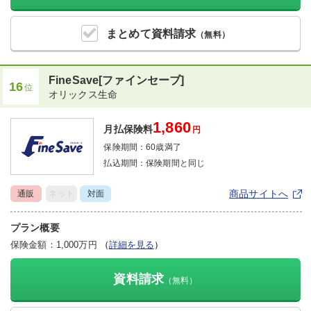
まとめて
資料請求
（無料）
FineSave[ファインセーブ]
16
位
オリックス生命
1,860
月払保険料
円
保険期間：
60歳満了
払込期間：
保険期間と同じ
商品サイトへ
通販
ネット
対面
プラン概要
保険金額：1,000万円
（
詳細を見る
）
資料請求
（無料）