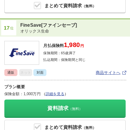
まとめて
資料請求
（無料）
FineSave[ファインセーブ]
17
位
オリックス生命
1,980
月払保険料
円
保険期間：
65歳満了
払込期間：
保険期間と同じ
商品サイトへ
通販
ネット
対面
プラン概要
保険金額：1,000万円
（
詳細を見る
）
資料請求
（無料）
まとめて
資料請求
（無料）