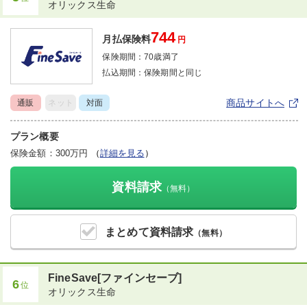
オリックス生命
744
月払保険料
円
保険期間：
70歳満了
払込期間：
保険期間と同じ
商品サイトへ
通販
ネット
対面
プラン概要
保険金額：300万円
（
詳細を見る
）
資料請求
（無料）
まとめて
資料請求
（無料）
FineSave[ファインセーブ]
6
位
オリックス生命