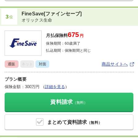
FineSave[ファインセーブ]
3
位
オリックス生命
675
月払保険料
円
保険期間：
60歳満了
払込期間：
保険期間と同じ
商品サイトへ
通販
ネット
対面
プラン概要
保険金額：300万円
（
詳細を見る
）
資料請求
（無料）
まとめて
資料請求
（無料）