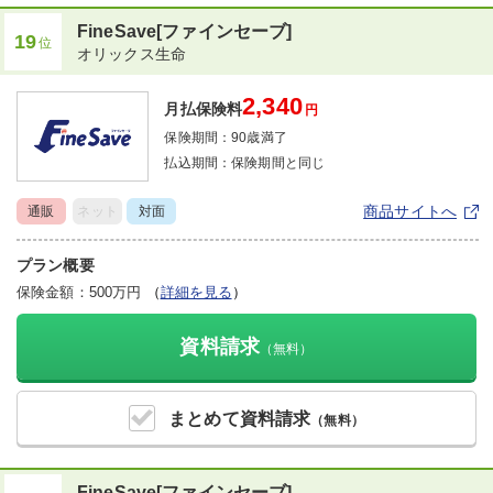
FineSave[ファインセーブ]
19
位
オリックス生命
2,340
月払保険料
円
保険期間：
90歳満了
払込期間：
保険期間と同じ
商品サイトへ
通販
ネット
対面
プラン概要
保険金額：500万円
（
詳細を見る
）
資料請求
（無料）
まとめて
資料請求
（無料）
FineSave[ファインセーブ]