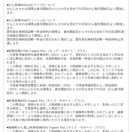
■がん保険Believe[ビリーブ]について
がんにかかわる保障は責任開始日からその日を含めて91日目(がん責任開始日)より開始し
ます。
■がん保険Wish[ウィッシュ]について
がんにかかわる保障は責任開始日からその日を含めて91日目(がん責任開始日)より開始し
ます。
悪性新生物初回診断一時金特約の保障は、責任開始日からその日を含めて91日目(悪性新
生物責任開始日)より開始します。
悪性新生物初回診断一時金が支払われた場合には、悪性新生物初回診断一時金特約は消
滅します。
■医療保険CURE Support Plus ［キュア・サポート・プラス］
・引受基準緩和型先進医療特約（2019）において、契約日からその日を含めて１年以内
に支払事由に該当した場合、先進医療給付金・先進医療一時金の支払額は50％に削減さ
れます。
・この商品（特約を含む）は、持病がある方、入院経験がある方も加入しやすいよう、
告知いただく項目を限定し、引受基準を緩和した商品です。このため、オリックス生命
の他の商品と比べて保険料が割増しされています。健康状態について、より詳細な告知
をいただくことで、保険料が割増しされていないオリックス生命の他の商品に契約いた
だける場合があります。
・引受基準緩和型重度三疾病一時金特約（2019）・引受基準緩和型がん一時金特約
（2019）のがんにかかわる保障は、責任開始日からその日を含めて91日目（がん責任開
始日）より開始します。
■終身保険RISE Support Plus［ライズ・サポート・プラス］
・この商品は、持病がある方、入院経験がある方も加入しやすいよう、告知いただく項
目を限定し、引受基準を緩和した商品です。
このため、オリックス生命の他の終身保険と比べて保険料が割増しされています。健康
状態について、より詳細な告知をいただくことで、保険料が割増しされていないオリッ
クス生命の他の終身保険に契約いただける場合があります。
■保険料から選ぶ終身保険RISE Support Plus［ライズ・サポート・プラス］
・この商品は、持病がある方、入院経験がある方も加入しやすいよう、告知いただく項