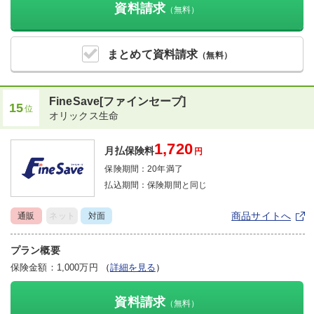
資料請求
（無料）
まとめて
資料請求
（無料）
FineSave[ファインセーブ]
15
位
オリックス生命
1,720
月払保険料
円
保険期間：
20年満了
払込期間：
保険期間と同じ
商品サイトへ
通販
ネット
対面
プラン概要
保険金額：1,000万円
（
詳細を見る
）
資料請求
（無料）