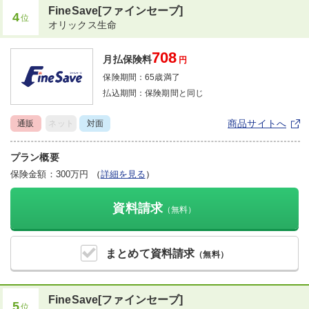
FineSave[ファインセーブ]
4
位
オリックス生命
708
月払保険料
円
保険期間：
65歳満了
払込期間：
保険期間と同じ
商品サイトへ
通販
ネット
対面
プラン概要
保険金額：300万円
（
詳細を見る
）
資料請求
（無料）
まとめて
資料請求
（無料）
FineSave[ファインセーブ]
5
位