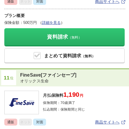
商品サイトへ
通販
ネット
対面
プラン概要
保険金額：500万円
（
詳細を見る
）
資料請求
（無料）
まとめて
資料請求
（無料）
FineSave[ファインセーブ]
11
位
オリックス生命
1,190
月払保険料
円
保険期間：
70歳満了
払込期間：
保険期間と同じ
商品サイトへ
通販
ネット
対面