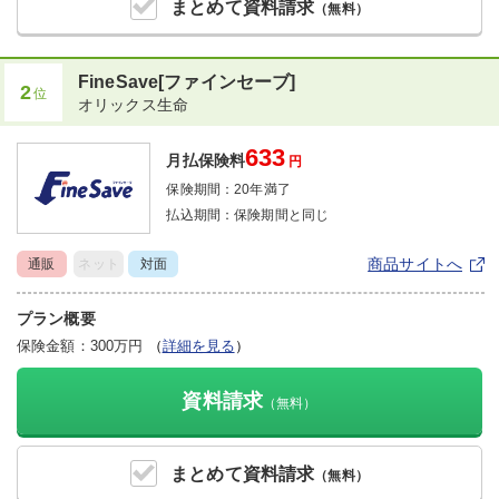
まとめて
資料請求
（無料）
FineSave[ファインセーブ]
2
位
オリックス生命
633
月払保険料
円
保険期間：
20年満了
払込期間：
保険期間と同じ
商品サイトへ
通販
ネット
対面
プラン概要
保険金額：300万円
（
詳細を見る
）
資料請求
（無料）
まとめて
資料請求
（無料）