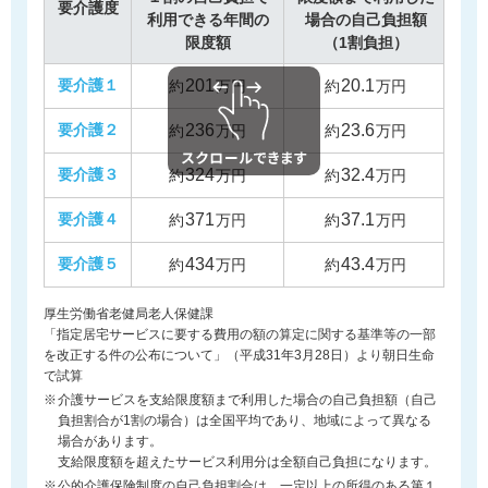
要介護度
利用できる年間の
場合の自己負担額
年
限度額
（1割負担）
要介護１
201
20.1
20
約
万円
約
万円
要介護２
236
23.6
30
約
万円
約
万円
要介護３
324
32.4
40
約
万円
約
万円
要介護４
371
37.1
50
約
万円
約
万円
要介護５
434
43.4
60
約
万円
約
万円
厚生労働省老健局老人保健課
「指定居宅サービスに要する費用の額の算定に関する基準等の一部
を改正する件の公布について」（平成31年3月28日）より朝日生命
で試算
介護サービスを支給限度額まで利用した場合の自己負担額（自己
負担割合が1割の場合）は全国平均であり、地域によって異なる
場合があります。
支給限度額を超えたサービス利用分は全額自己負担になります。
公的介護保険制度の自己負担割合は、一定以上の所得のある第１