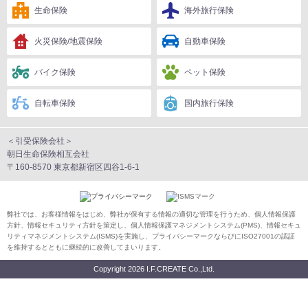
生命保険
海外旅行保険
火災保険/地震保険
自動車保険
バイク保険
ペット保険
自転車保険
国内旅行保険
＜引受保険会社＞
朝日生命保険相互会社
〒160-8570 東京都新宿区四谷1-6-1
弊社では、お客様情報をはじめ、弊社が保有する情報の適切な管理を行うため、個人情報保護
方針、情報セキュリティ方針を策定し、個人情報保護マネジメントシステム(PMS)、情報セキュ
リティマネジメントシステム(ISMS)を実施し、プライバシーマークならびにISO27001の認証
を維持するとともに継続的に改善してまいります。
Copyright
2026 I.F.CREATE Co.,Ltd.