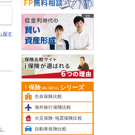
PR
ら探す
ｉ保険
シリーズ
(あいほけん)
生命保険比較
海外旅行保険比較
火災保険
・
地震保険比較
自動車保険比較
）