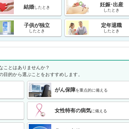
妊娠･出産
結婚
したとき
したとき
子供が独立
定年退職
したとき
したとき
なことはありませんか？
の目的から選ぶことをおすすめします。
がん保障
を重点的に備える
女性特有の病気
に備える