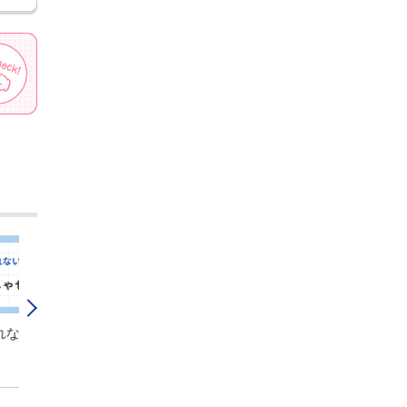
生命保険の申込の告知で嘘を
老後資金のための資
ついたらどうなる？
は？iDeCoとNISAを