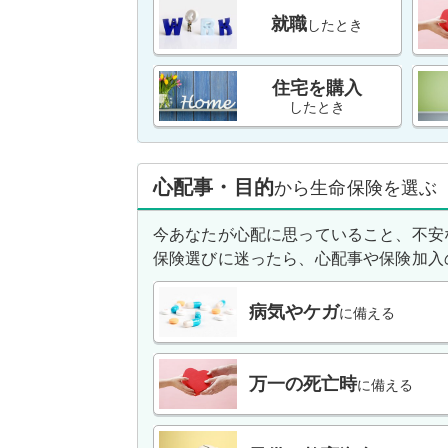
就職
したとき
住宅を購入
したとき
心配事・目的
から生命保険を選ぶ
今あなたが心配に思っていること、不安
保険選びに迷ったら、心配事や保険加入
病気やケガ
に備える
万一の死亡時
に備える