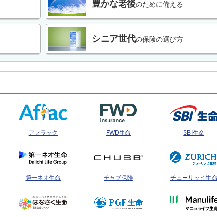
豊かな老後
のために備える
シニア世代
の保険の選び方
アフラック
FWD生命
SBI生命
第一ネオ生命
チャブ保険
チューリッヒ生