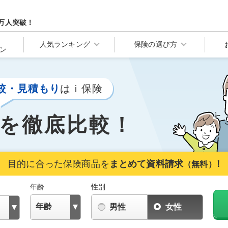
万人突破！
人気ランキング
保険の選び方
ン
比較・見積もり
はｉ保険
を
徹底比較！
目的に合った保険商品を
まとめて資料請求
！
（無料）
年齢
性別
男性
女性