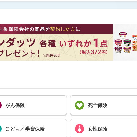
がん保険
死亡保険
こども／
学資保険
女性保険