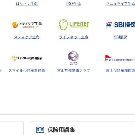
はなさく生命
PGF生命
マニュライフ生
メディケア生命
ライフネット生命
SBI損保
険
スマイル少額短期保険
富山常備健康クラブ
富士少額短期保
保険用語集