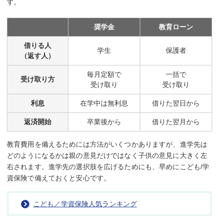
す。
奨学金
教育ローン
借りる人
学生
保護者
（返す人）
毎月定額で
一括で
受け取り方
受け取り
受け取り
利息
在学中は無利息
借りた翌日から
返済開始
卒業後から
借りた翌月から
教育費用を備えるためには方法がいくつかありますが、進学先は
どのようになるかは親の意見だけではなく子供の意見に大きく左
右されます。進学先の選択肢を広げるためにも、早めにこども/学
資保険で備えておくと安心です。
こども／学資保険人気ランキング