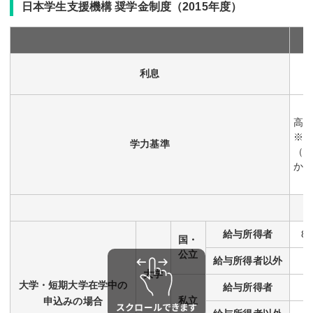
日本学生支援機構 奨学金制度（2015年度）
利息
高校
※在
学力基準
（
か
給与
所得者
8
国・
公立
給与
所得者
以外
大学
大学・短期大学在学中の
給与
所得者
私立
申込みの場合