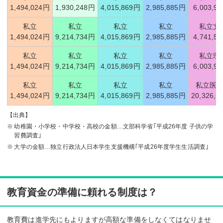
1,494,024円
1,930,248円
4,015,869円
2,985,885円
6,003,9
私立
私立
私立
私立
私立文
1,494,024円
9,214,734円
4,015,869円
2,985,885円
4,741,5
私立
私立
私立
私立
私立理
1,494,024円
9,214,734円
4,015,869円
2,985,885円
6,003,9
私立
私立
私立
私立
私立医
1,494,024円
9,214,734円
4,015,869円
2,985,885円
20,326,6
【出典】
幼稚園・小学校・中学校・高校の金額…文部科学省｢平成26年度 子供の学
習費調査｣
大学の金額…独立行政法人日本学生支援機構｢平成26年度学生生活調査｣
教育資金の準備に頼れる制度は？
教育費は進学先にもよりますが高額な準備をしなくてはなりませ