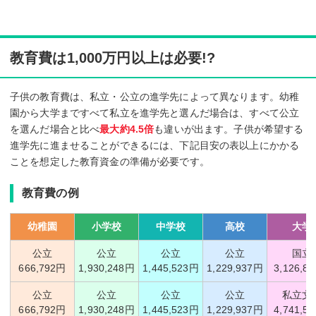
教育費は1,000万円以上は必要!?
子供の教育費は、私立・公立の進学先によって異なります。幼稚
園から大学まですべて私立を進学先と選んだ場合は、すべて公立
を選んだ場合と比べ
最大約4.5倍
も違いが出ます。子供が希望する
進学先に進ませることができるには、下記目安の表以上にかかる
ことを想定した教育資金の準備が必要です。
教育費の例
幼稚園
小学校
中学校
高校
大学
公立
公立
公立
公立
国立
666,792円
1,930,248円
1,445,523円
1,229,937円
3,126,8
公立
公立
公立
公立
私立文
666,792円
1,930,248円
1,445,523円
1,229,937円
4,741,5