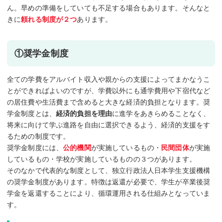
ん。早めの準備をしていても不足する場合もあります。そんなと
きに
頼れる制度が２つ
あります。
①奨学金制度
全ての学費をアルバイト収入や親からの支援によってまかなうこ
とができればよいのですが、学費以外にも通学費用や下宿代など
の居住費や生活費まで含めると大きな経済的負担となります。奨
学金制度とは、
経済的負担を理由
に進学をあきらめることなく、
将来に向けて学ぶ進路を自由に選択できるよう、経済的支援をす
るための制度です。
奨学金制度には、
公的機関
が実施しているもの・
民間団体
が実施
しているもの・学校が実施しているものの３つがあります。
そのなかで代表的な制度として、独立行政法人日本学生支援機構
の奨学金制度があります。特徴は返還が必要で、学生が卒業後奨
学金を返還することにより、循環運用される仕組みとなっていま
す。