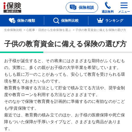
保険相談
通話無料
メニュー
保険の種類
保険料比較
ランキング
生命保険比較
>
心配事・目的から生命保険を選ぶ
>
子供の教育資金に備える保険の選び方
子供の教育資金に備える保険の選び方
お子様が誕生すると、その将来にはさまざまな期待がふくらむも
の。実際に、多くの親がお子様の大学卒業を希望しています。
もしも親に万一のことがあっても、安心して教育を受けられる環
境を整えておきたいものです。
教育費を準備する方法として貯金で積み立てる方法や、奨学金制
度や教育ローンを利用する方法などさまざまです。
そのなかで保険で教育費を計画的に準備するのに有効なのがこど
も/学資保険です。
最近では、教育費の積み立てのほか、お子様の医療保障や死亡保
障もついた保障が手厚いタイプなど、さまざまな商品がありま
す。