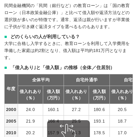
民間金融機関の「民間（銀行など）の教育ローン」は「国の教育
ローン（日本政策金融公庫）」と比べて借入額や返済方法などの
選択肢が多いのが特徴です。通常、返済は親が行いますが卒業後
に子供が引き継ぐ返済タイプを選べるものもあります。
どのくらいの人が利用している？
大学に合格し入学するときに、教育ローンを利用して入学費用を
準備した家庭は約2割となり、借入額は平均約181万円となりま
す。
「借入あり｣と「借入額」の推移（全体／住居別）
全体平均
自宅外通学
自宅通
年度
借入れあり
借入額
借入れあり
借入額
借入れあり
（％）
（万円）
（％）
（万円）
（％）
2000
24.0
160.1
27.2
180.6
20.5
2005
21.9
166.4
25.5
193.1
18.7
2010
20.2
157.9
24.3
178.5
17.0