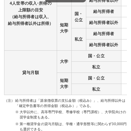
給与
所得者
以外
4人世帯の収入･所得の
上限額の目安
給与
所得者
国・
（給与所得者は収入、
公立
給与
所得者
以外
給与所得者以外は所得）
短期
大学
給与
所得者
私立
給与
所得者
以外
国・公立
大学
私立
貸与月額
国・公立
短期
大学
私立
給与所得者は「源泉徴収票の支払金額（税込み）」、給与所得以外は
「確定申告書等の所得金額（税込み）」でみる。
大学以外に、高等専門学校、専修学校（専門課程）、大学院向けの
奨学金制度もある。
第一種奨学金の貸与月額は、学種・通学形態等に関わらず30,000円
も選択できる。