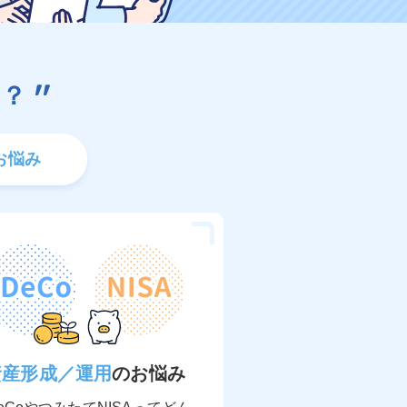
？
お悩み
資産形成／運用
のお悩み