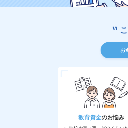
お
教育資金
のお悩み