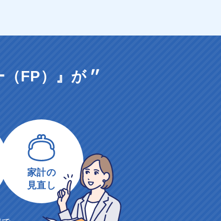
（FP）』が
家計の
見直し