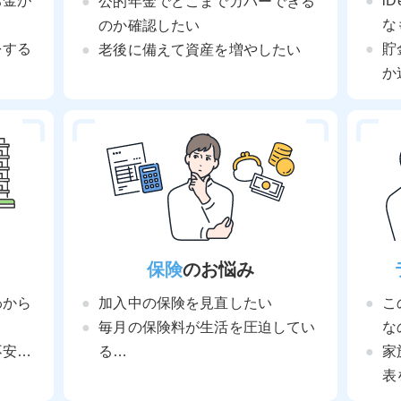
お金が
i
公的年金でどこまでカバーできる
な
のか確認したい
をする
貯
老後に備えて資産を増やしたい
か
保険
のお悩み
わから
加入中の保険を見直したい
こ
毎月の保険料が生活を圧迫してい
な
不安…
る…
家
表