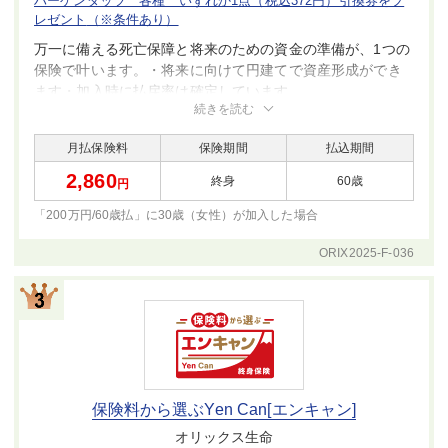
ハーゲンダッツ 各種 いずれか1点（税込372円）引換券をプ
レゼント
（※条件あり）
万一に備える死亡保障と将来のための資金の準備が、1つの
保険で叶います。・将来に向けて円建てで資産形成ができ
ます・加入時に払戻率は確定しています
続きを読む
月払保険料
保険期間
払込期間
2,860
終身
60歳
円
「200万円/60歳払」に30歳（女性）が
加入した場合
ORIX2025-F-036
保険料から選ぶYen Can[エンキャン]
オリックス生命