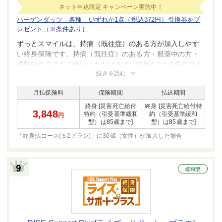
ネット申込限定
キャンペーン実施中！
ハーゲンダッツ 各種 いずれか1点（税込372円）引換券をプ
レゼント
（※条件あり）
ずっとスマイルは、持病（既往症）のある方が加入しやす
い終身保険です。持病（既往症）のある方・服薬中の方・
通院中の方でもご検討いただけます。簡単な3つの告知でお
続きを読む
申し込み可能で、医師の診査は不要です。大切なご家族の
ために、健康に不安があっても死亡保障を備えることがで
月払保険料
保険期間
払込期間
きます。
終身 [災害死亡給付
終身 [災害死亡給付特
3,848
特約（引受基準緩和
約（引受基準緩和
円
型）は85歳まで]
型）は85歳まで]
「終身払コース(Ｓ2プラン)」に30歳（女性）が
加入した場合
緩和型