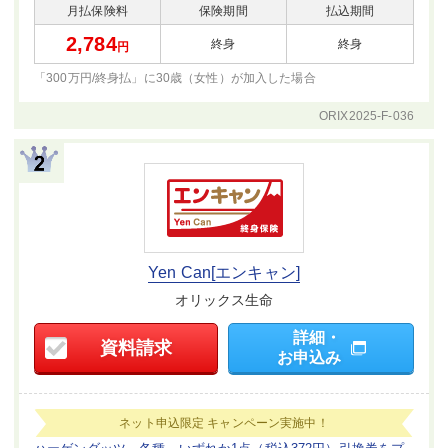
月払保険料
保険期間
払込期間
2,784
終身
終身
円
「300万円/終身払」に30歳（女性）が
加入した場合
ORIX2025-F-036
Yen Can[エンキャン]
オリックス生命
詳細・
資料請求
お申込み
ネット申込限定
キャンペーン実施中！