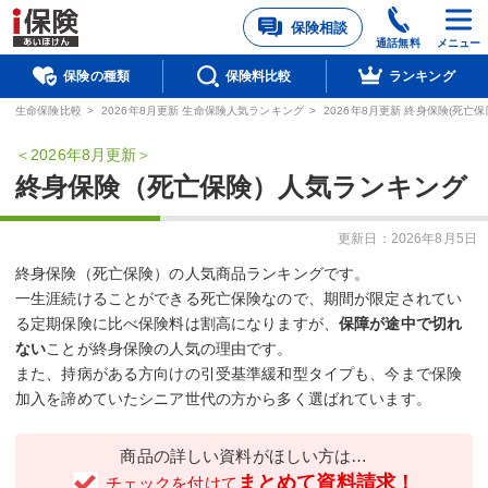
保険相談
通話無料
メニュー
保険の種類
保険料比較
ランキング
生命保険比較
>
2026年8月更新
生命保険人気ランキング
>
2026年8月更新
終身保険(死亡保
2026年8月更新
終身保険（死亡保険）人気ランキング
更新日：
2026年8月5日
終身保険（死亡保険）の人気商品ランキングです。
一生涯続けることができる死亡保険なので、期間が限定されてい
る定期保険に比べ保険料は割高になりますが、
保障が途中で切れ
ない
ことが終身保険の人気の理由です。
また、持病がある方向けの引受基準緩和型タイプも、今まで保険
加入を諦めていたシニア世代の方から多く選ばれています。
商品の詳しい資料がほしい方は…
まとめて資料請求！
チェックを付けて