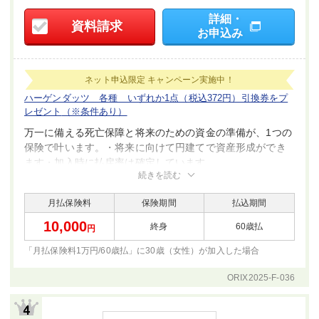
詳細・
資料請求
お申込み
ネット申込限定
キャンペーン実施中！
ハーゲンダッツ 各種 いずれか1点（税込372円）引換券をプ
レゼント
（※条件あり）
万一に備える死亡保障と将来のための資金の準備が、1つの
保険で叶います。・将来に向けて円建てで資産形成ができ
ます・加入時に払戻率は確定しています
続きを読む
月払保険料
保険期間
払込期間
10,000
終身
60歳払
円
「月払保険料1万円/60歳払」に30歳（女性）が
加入した場合
ORIX2025-F-036