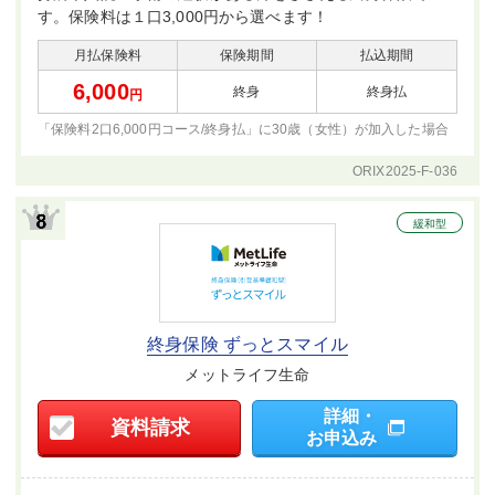
す。保険料は１口3,000円から選べます！
月払保険料
保険期間
払込期間
6,000
終身
終身払
円
「保険料2口6,000円コース/終身払」に30歳（女性）が
加入した場合
ORIX2025-F-036
緩和型
終身保険 ずっとスマイル
メットライフ生命
詳細・
資料請求
お申込み