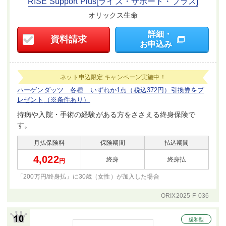
RISE Support Plus[ライズ・サポート・プラス]
オリックス生命
詳細・
資料請求
お申込み
ネット申込限定
キャンペーン実施中！
ハーゲンダッツ 各種 いずれか1点（税込372円）引換券をプ
レゼント
（※条件あり）
持病や入院・手術の経験がある方をささえる終身保険で
す。
月払保険料
保険期間
払込期間
4,022
終身
終身払
円
「200万円/終身払」に30歳（女性）が
加入した場合
ORIX2025-F-036
緩和型