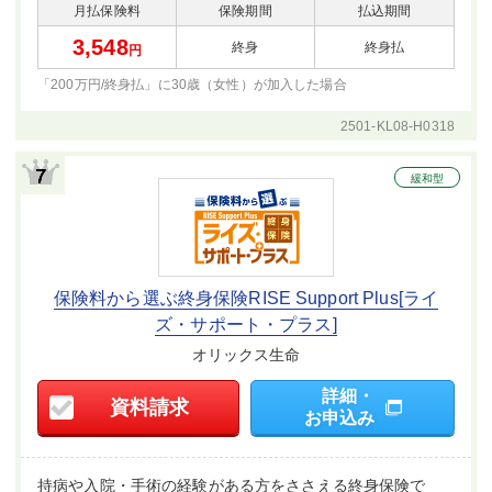
月払保険料
保険期間
払込期間
3,548
終身
終身払
円
「200万円/終身払」に30歳（女性）が
加入した場合
2501-KL08-H0318
緩和型
保険料から選ぶ終身保険RISE Support Plus[ライ
ズ・サポート・プラス]
オリックス生命
詳細・
資料請求
お申込み
持病や入院・手術の経験がある方をささえる終身保険で