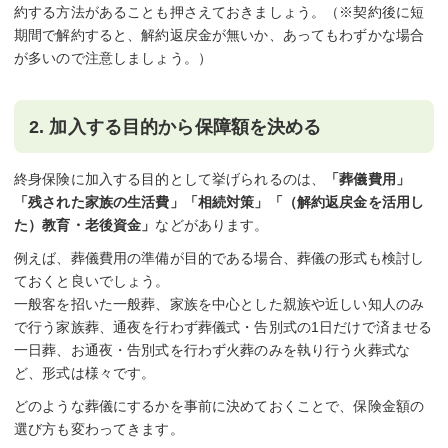
約する方法があることも押さえておきましょう。（※契約後に短
期間で解約すると、解約返戻金が無いか、あってもわずかな場合
が多いので注意しましょう。）
2. 加入する目的から保障額を決める
終身保険に加入する目的として挙げられるのは、
「葬儀費用」
「残された家族の生活費」「相続対策」「（解約返戻金を活用し
た）教育・老後資金」
などがあります。
例えば、葬儀費用の準備が目的である場合、葬儀の形式も検討し
ておくと良いでしょう。
一般客を招いた一般葬、家族を中心とした親族や近しい知人のみ
で行う家族葬、通夜を行わず葬儀式・告別式の1日だけで済ませる
一日葬、お通夜・告別式を行わず火葬のみを執り行う火葬式な
ど、形式は様々です。
どのような葬儀にするかを事前に決めておくことで、保険金額の
選び方も変わってきます。