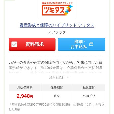
資産形成と保障のハイブリッド ツミタス
アフラック
詳細・
資料請求
お申込み
万が一の介護や死亡の保障を備えながら、将来に向けた資
産形成ができます（※40歳未満は、介護保険金の支払対象
外です）。・将来に向けた資金を着実に増やすことができ
続きを読む
ます。保険料払込期間中の解約払戻金は、ほとんどの場
合、既払込保険料を下回ります（ご契約内容によっては、
月払保険料
保険期間
払込期間
保険料払込期間満了後であっても、一定期間は解約払戻金
額が累計払込保険料を下回る場合があります）。・将来、
2,948
終身
60歳払済
円
ニーズに合わせて介護・死亡・医療・年金のコースから選
「基本保険金額200万円/60歳払済(個別取扱)」に30歳（女性）が
加入
択できます（コース変更時における保障額が所定の金額を
した場合
下回る場合などには、ご希望のコースへの変更を取り扱え