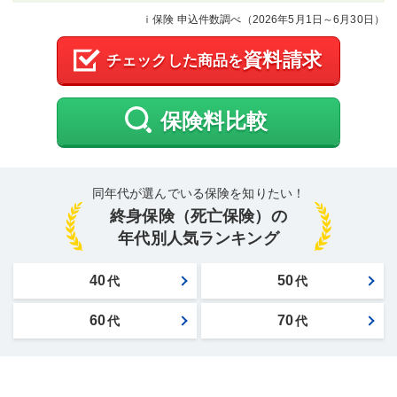
ｉ保険 申込件数調べ（
2026年5月1日～6月30日
）
資料請求
チェックした商品を
保険料比較
同年代が選んでいる保険を知りたい！
終身保険（死亡保険）の
年代別人気ランキング
40
50
代
代
60
70
代
代