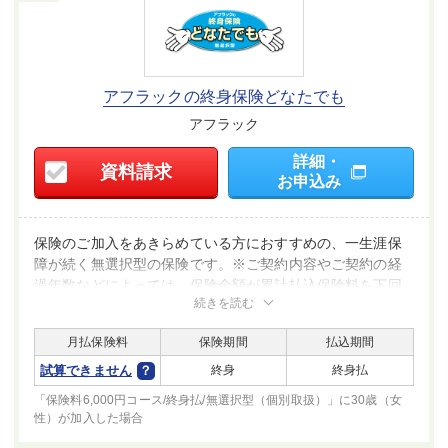
アフラックの終身保険どなたでも
アフラック
詳細・
資料請求
お申込み
保険のご加入をあきらめている方におすすめの、一生涯保
障が続く無選択型の保険です。※ご契約内容やご契約の経
過年数などによっては、保険金額が累計払込保険料を下回
続きを読む
る場合がありますのでご注意ください。
月払保険料
保険期間
払込期間
試算できません
終身
終身払
「保険料6,000円コース/終身払/無選択型（個別取扱）」に30歳（女
性）が
加入した場合