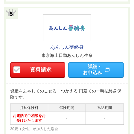
ない場合があります）。
あんしん夢終身
東京海上日動あんしん生命
詳細・
資料請求
お申込み
資産をふやしてのこせる・つかえる 円建ての一時払終身保
険です。
月払保険料
保険期間
払込期間
お電話でご相談をお
-
-
受け
いたします
30歳（女性）が
加入した場合