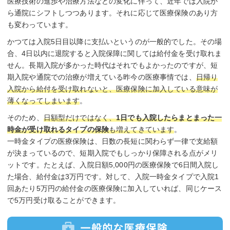
医療技術の進歩や治療方法などの変化に伴って、近年では入院か
ら通院にシフトしつつあります。それに応じて医療保険のあり方
も変わっています。
かつては入院5日目以降に支払いというのが一般的でした。その場
合、4日以内に退院すると入院保障に関しては給付金を受け取れま
せん。長期入院が多かった時代はそれでもよかったのですが、短
期入院や通院での治療が増えている昨今の医療事情では、
日帰り
入院から給付を受け取れないと、医療保険に加入している意味が
薄くなってしまいます
。
そのため、
日額型だけではなく、
1日でも入院したらまとまった一
時金が受け取れるタイプの保険
も増えてきています
。
一時金タイプの医療保険は、日数の長短に関わらず一律で支給額
が決まっているので、短期入院でもしっかり保障される点がメリ
ットです。たとえば、入院日額5,000円の医療保険で6日間入院し
た場合、給付金は3万円です。対して、入院一時金タイプで入院1
回あたり5万円の給付金の医療保険に加入していれば、同じケース
で5万円受け取ることができます。