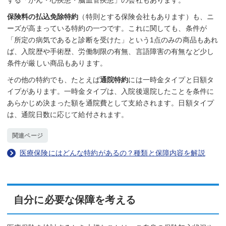
する「がん・心疾患・脳血管疾患」の会社もあります。
保険料の払込免除特約
（特則とする保険会社もあります）も、ニ
ーズが高まっている特約の一つです。これに関しても、条件が
「所定の病気であると診断を受けた」という1点のみの商品もあれ
ば、入院歴や手術歴、労働制限の有無、言語障害の有無など少し
条件が厳しい商品もあります。
その他の特約でも、たとえば
通院特約
には一時金タイプと日額タ
イプがあります。一時金タイプは、入院後退院したことを条件に
あらかじめ決まった額を通院費として支給されます。日額タイプ
は、通院日数に応じて給付されます。
関連ページ
医療保険にはどんな特約があるの？種類と保障内容を解説
自分に必要な保障を考える