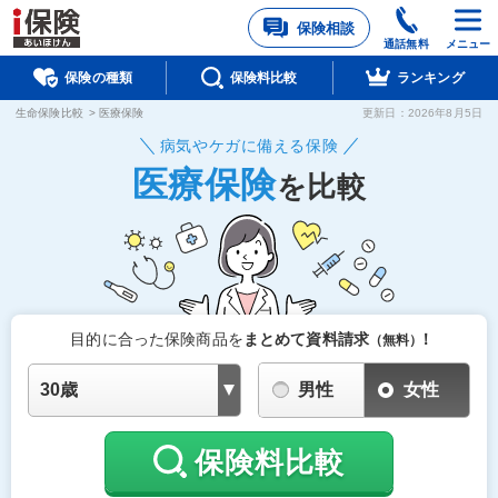
保険相談
通話無料
メニュー
保険の種類
保険料比較
ランキング
生命保険比較
>
医療保険
更新日：
2026年8月5日
病気やケガに備える保険
医療保険
を比較
目的に合った保険商品を
まとめて資料請求
！
（無料）
男性
女性
保険料比較