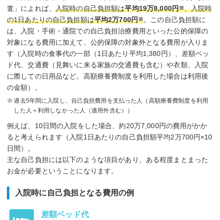
査」によれば、
入院時の自己負担額は
平均19万8,000円
、入院時
※
の1日あたりの自己負担額は
平均2万700円
。この自己負担額に
※
は、入院・手術・通院での自己負担治療費用といった公的保障の
対象になる費用に加えて、公的保障の対象外となる費用が入りま
す（入院時の食事代の一部（1日あたり平均1,380円）、差額ベッ
ド代、交通費（見舞いに来る家族の交通費も含む）や衣類、入院
に際しての日用品など。高額療養費制度を利用した場合は利用後
の金額）。
過去5年間に入院し、自己負担費用を支払った人（高額療養費制度を利用
した人＋利用しなかった人（適用外含む））
例えば、10日間の入院をした場合、約20万7,000円の費用がかか
ると考えられます（入院1日あたりの自己負担額平均2万700円×10
日間）。
主な自己負担には以下のような項目があり、ある程度まとまった
お金が必要ということになります。
入院時に自己負担となる費用の例
差額ベッド代