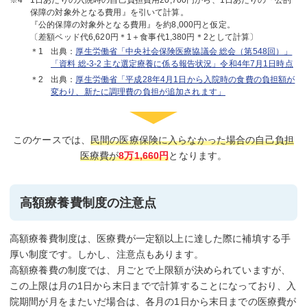
保障の対象外となる費用』を引いて計算。
『公的保障の対象外となる費用』を約8,000円と仮定。
〔差額ベッド代6,620円＊1＋食事代1,380円＊2として計算〕
出典：
厚生労働省「中央社会保険医療協議会 総会（第548回）」
「資料 総-3-2 主な選定療養に係る報告状況」令和4年7月1日時点
出典：
厚生労働省「平成28年4月1日から入院時の食費の負担額が
変わり、新たに調理費の負担が追加されます」
このケースでは、
民間の医療保険に入らなかった場合の自己負担
医療費が
8万1,660円
となります。
高額療養費制度の注意点
高額療養費制度は、医療費が一定額以上に達した際に補填する手
厚い制度です。しかし、注意点もあります。
高額療養費の制度では、月ごとで上限額が決められていますが、
この上限は月の1日から末日までで計算することになっており、入
院期間が月をまたいだ場合は、各月の1日から末日までの医療費が