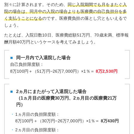
別々に計算されます。そのため、
同じ入院期間でも月をまたぐ入
院の場合は、同月中の入院の場合よりも医療費の自己負担分を多
く支払うことになる
のです。医療費負担の落とし穴ともいえるで
しょう。
たとえば、入院日数10日、医療費総額51万円、70歳未満、標準報
酬月額40万円というケースを考えてみましょう。
同一月内で入退院した場合
自己負担限度額：
8万100円＋（51万円−26万7,000円）×1％＝
8万2,530円
2ヵ月にまたがって入退院した場合
（1ヵ月目の医療費30万円、2ヵ月目の医療費21万
円）
1ヵ月目の負担限度額：
8万100円＋（30万円−26万7,000円）×1％＝
8万430円
2ヵ月目の負担限度額：