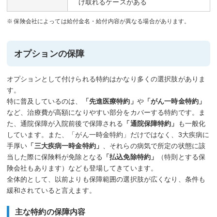
け取れるケースがある
保険会社によっては給付金名・給付内容が異なる場合があります。
オプションの保障
オプションとして付けられる特約はかなり多くの選択肢がありま
す。
特に普及しているのは、
「先進医療特約」
や
「がん一時金特約」
など、治療費が高額になりやすい部分をカバーする特約です。ま
た、通院保障が入院前後で保障される
「通院保障特約」
も一般化
しています。また、「がん一時金特約」だけではなく、3大疾病に
手厚い
「三大疾病一時金特約」
、それらの病気で所定の状態に該
当した際に保険料が免除となる
「払込免除特約」
（特則とする保
険会社もあります）なども登場してきています。
全体的として、以前よりも保障範囲の選択肢が広くなり、条件も
緩和されていると言えます。
主な特約の保障内容