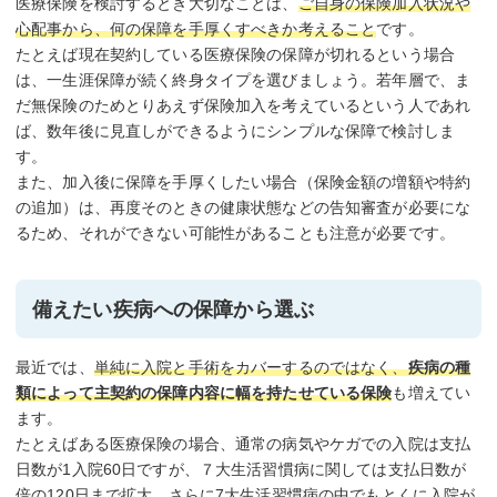
医療保険を検討するとき大切なことは、
ご自身の保険加入状況や
心配事から、何の保障を手厚くすべきか考えること
です。
たとえば現在契約している医療保険の保障が切れるという場合
は、一生涯保障が続く終身タイプを選びましょう。若年層で、ま
だ無保険のためとりあえず保険加入を考えているという人であれ
ば、数年後に見直しができるようにシンプルな保障で検討しま
す。
また、加入後に保障を手厚くしたい場合（保険金額の増額や特約
の追加）は、再度そのときの健康状態などの告知審査が必要にな
るため、それができない可能性があることも注意が必要です。
備えたい疾病への保障から選ぶ
最近では、
単純に入院と手術をカバーするのではなく、
疾病の種
類によって主契約の保障内容に幅を持たせている保険
も増えてい
ます。
たとえばある医療保険の場合、通常の病気やケガでの入院は支払
日数が1入院60日ですが、７大生活習慣病に関しては支払日数が
倍の120日まで拡大。さらに7大生活習慣病の中でもとくに入院が