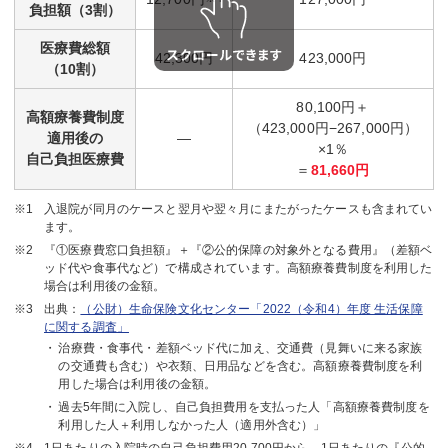
負担額（3割）
医療費総額
42,300円
423,000円
（10割）
80,100円＋
高額療養費制度
（423,000円−267,000円）
適用後の
―
×1％
自己負担医療費
＝
81,660円
入退院が同月のケースと翌月や翌々月にまたがったケースも含まれてい
ます。
『①医療費窓口負担額』＋『②公的保障の対象外となる費用』（差額ベ
ッド代や食事代など）で構成されています。高額療養費制度を利用した
場合は利用後の金額。
出典：
（公財）生命保険文化センター「2022（令和4）年度 生活保障
に関する調査」
治療費・食事代・差額ベッド代に加え、交通費（見舞いに来る家族
の交通費も含む）や衣類、日用品などを含む。高額療養費制度を利
用した場合は利用後の金額。
過去5年間に入院し、自己負担費用を支払った人「高額療養費制度を
利用した人＋利用しなかった人（適用外含む）」
1日あたりの入院時の自己負担費用20,700円から、1日あたりの『公的