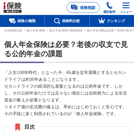
保険相談
通話無料
メニュー
保険の種類
保険料比較
ランキング
生命保険比較
>
個人年金保険
>
個人年金保険の基礎知識
>
個人年金保険は必要？老後の収支
個人年金保険は必要？老後の収支で見
る公的年金の課題
「人生100年時代」となった今、65歳を定年退職とするとセカン
ドライフは約35年あることになります。
セカンドライフの経済的な基盤となるのは公的年金です。しか
し、その公的年金だけでは足りない場合には自助努力による生活
資金の蓄えが必要となります。
リタイア後の生活費の備えは、早めにはじめておくと安心です。
その手段に多く利用されているのが「個人年金保険」です。