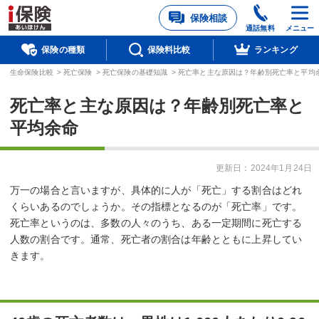
保険相談
通話無料
メニュー
保険の種類
保険料比較
ランキング
生命保険比較
>
死亡保険
>
死亡保険の基礎知識
>
死亡率と主な原因は？年齢別死亡率と平均
死亡率と主な原因は？年齢別死亡率と
平均余命
更新日：
2024年1月24日
万一の場合と言いますが、具体的に人が「死亡」する割合はどれ
くらいあるのでしょうか。その指標となるのが「死亡率」です。
死亡率というのは、多数の人々のうち、ある一定期間に死亡する
人数の割合です。通常、死亡者の割合は年齢とともに上昇してい
きます。