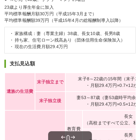
23歳より厚生年金に加入
平均標準報酬月額30万円（平成15年3月まで）
平均標準報酬額39万円（平成15年4月の総報酬制導入以降）
家族構成：妻（専業主婦）38歳、長女10歳、長男8歳
持ち家、住宅ローン残高あり（団体信用生命保険加入）
現在の生活費月額29.4万円
支払見込額
末子8～22歳の15年間（末子2
末子独立まで
・月額29.4万円×0.7×12か
遺族の生活費
妻53～87歳（妻53歳時平均余
末子独立後
・月額29.4万円×0.5×12か
長女
（高校まですべて公立、私
教育費
長男