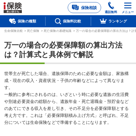
保険相談
通話無料
メニュー
保険の種類
保険料比較
ランキング
生命保険比較
>
死亡保険
>
死亡保険の基礎知識
>
万一の場合の必要保障額の算出方法は？計
万一の場合の必要保障額の算出方法
は？計算式と具体例で解説
世帯主が死亡した場合、遺族保障のために必要な金額は、家族構
成・現在の収入・資産状況・子供の年齢などによって異なりま
す。
一般的に参考にされるのは、いざという時に必要な遺族の生活費
や別途必要資金の総額から、遺族年金・死亡退職金・預貯金など
のあてにできる収入を差し引き、その不足分を必要保障額とする
考え方です。これは「必要保障額積み上げ方式」と呼ばれ、不足
分については生命保険などで準備することになります。