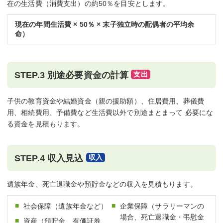
在の生活費（消費支出）の約50％を目安とします。
現在の年間生活費 × 50％ × 末子独立時の配偶者の平均余
命）
STEP.3 別途必要資金の計算
子供の教育資金や結婚資金（親の援助額）、住居費用、葬儀費
用、相続費用、予備費など生活費以外で別途まとまって 必要にな
る資金を見積もります。
STEP.4 収入見込
遺族年金、死亡退職金や預貯金などの収入を見積もります。
社会保障（遺族年金など）
企業保障（サラリーマンの
場合、死亡退職金・弔慰金
資産（預貯金、有価証券、