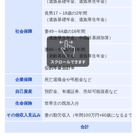
（遺族基礎年金、遺族厚生年金）
長男17～18歳の2年間
（遺族基礎年金、遺族厚生年金）
社会保障
妻49～64歳の16年間
（遺族厚生年金、中高齢寡婦加算）
妻65～87歳の23年間
（老齢基礎年金、遺族厚生年金）
公的年金合計※
企業保障
死亡退職金や弔慰金など
自己資産
預貯金、有価証券、売却可能資産など
生命保険
世帯主の既加入分
その他収入見込み
妻の勤労収入（年間100万円×60歳になるまで
合計