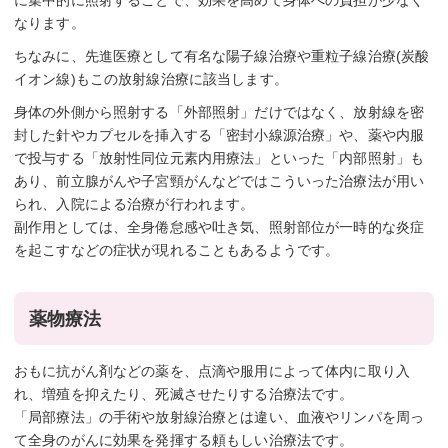
に集中的に照射することで、効果を高めて身体への負担が少なく
なります。
ちなみに、先進医療として有名な陽子線治療や重粒子線治療(炭酸
イオン線)もこの放射線治療に該当します。
身体の外側から照射する「外部照射」だけではなく、放射線を密
封した針やカプセルを挿入する「密封小線源治療」や、薬や内服
で投与する「放射性同位元素内用療法」といった「内部照射」も
あり、前立腺がんや子宮頸がんなどではこういった治療法が用い
られ、入院による治療が行われます。
副作用としては、全身倦怠感や吐き気、照射部位が一時的な炎症
を起こすなどの症状が現れることもあるようです。
薬物療法
おもに抗がん剤などの薬を、点滴や服用によって体内に取り入
れ、増殖を抑えたり、死滅させたりする治療法です。
「局部療法」の手術や放射線治療とは違い、血液やリンパを周っ
て全身のがんに効果を発揮する頼もしい治療法です。