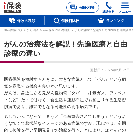
保険相談
通話無料
メニュー
保険の種類
保険料比較
ランキング
生命保険比較
>
がん保険
>
がん保険の基礎知識
>
がんの治療法を解説！先進医療と自由診療
がんの治療法を解説！先進医療と自由
診療の違い
更新日：
2025年6月25日
医療保険を検討するときに、大きな病気として「がん」という病
気を意識する機会も多いかと思います。
がんは、身近にある発がん性物質（タバコ、排気ガス、アスベス
トなど）だけではなく、食生活や運動不足でも起こりうる生活習
慣病であり、誰にでもなる可能性のある病気です。
もしもがんになってしまうと「余命宣告されてしまう」というよ
うな怖くて悲観的なイメージのある病気ですが、現代では、定期
的に検診を行い早期発見での治療を行うことにより、ほとんどの