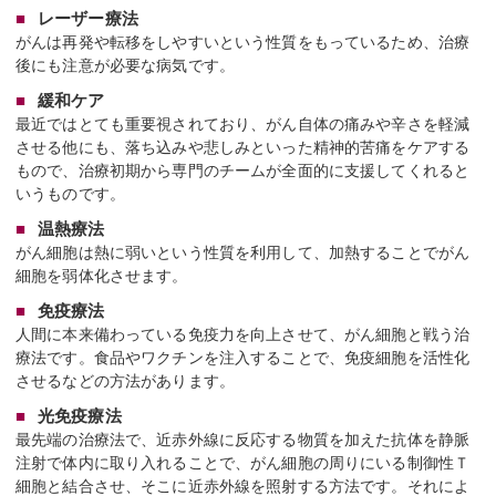
レーザー療法
がんは再発や転移をしやすいという性質をもっているため、治療
後にも注意が必要な病気です。
緩和ケア
最近ではとても重要視されており、がん自体の痛みや辛さを軽減
させる他にも、落ち込みや悲しみといった精神的苦痛をケアする
もので、治療初期から専門のチームが全面的に支援してくれると
いうものです。
温熱療法
がん細胞は熱に弱いという性質を利用して、加熱することでがん
細胞を弱体化させます。
免疫療法
人間に本来備わっている免疫力を向上させて、がん細胞と戦う治
療法です。食品やワクチンを注入することで、免疫細胞を活性化
させるなどの方法があります。
光免疫療法
最先端の治療法で、近赤外線に反応する物質を加えた抗体を静脈
注射で体内に取り入れることで、がん細胞の周りにいる制御性Ｔ
細胞と結合させ、そこに近赤外線を照射する方法です。それによ