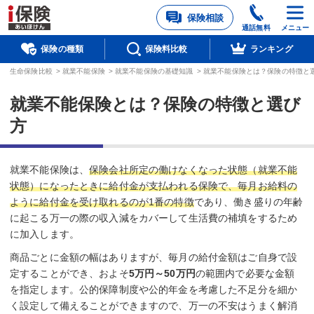
保険相談
通話無料
メニュー
保険の種類
保険料比較
ランキング
生命保険比較
>
就業不能保険
>
就業不能保険の基礎知識
>
就業不能保険とは？保険の特徴と
就業不能保険とは？保険の特徴と選び
方
就業不能保険は、
保険会社所定の働けなくなった状態（就業不能
状態）になったときに給付金が支払われる保険で、毎月お給料の
ように給付金を受け取れるのが1番の特徴
であり、働き盛りの年齢
に起こる万一の際の収入減をカバーして生活費の補填をするため
に加入します。
商品ごとに金額の幅はありますが、毎月の給付金額はご自身で設
定することができ、およそ
5万円～50万円
の範囲内で必要な金額
を指定します。公的保障制度や公的年金を考慮した不足分を細か
く設定して備えることができますので、万一の不安はうまく解消