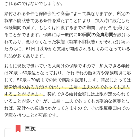
されるのではないでしょうか。
給付される条件も保険会社や商品によって異なりますが、所定の
就業不能状態である条件を満たすことにより、加入時に設定した
保険期間の満了、もしくは回復するまでの期間、給付金を受けと
ることができます。保障には一般的に
60日間の免責期間
が設けら
れており、働けなくなった状態（就業不能状態）がそれだけ続い
たのちに、61日目以降から支給が開始されるしくみになっている
商品が多くあります。
おもに現役で働いている人向けの保険ですので、加入できる年齢
は20歳～60歳位となっており、それぞれの働き方や家族環境に応
じて、50歳～70歳までの間で満期を設定します。商品によっては
勤労所得のある方だけではなく、主婦・主夫の方であっても加入
することができます
。契約できる給付金額には上限が定められて
いることが多いですが、主婦・主夫であっても長期的な療養とな
れば、家計への負担はかかってきますので、その限度範囲内での
保障を持つことが可能です。