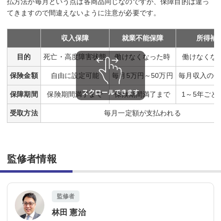
払方法が毎月という点は各商品同じなのですが、保障目的は違っ
てきますので間違えないように注意が必要です。
収入保障
就業不能保障
所得補
目的
死亡・高度障害状態
働けなくなった時
働けなくな
保険金額
自由に設定可能
毎月5万円～50万円
毎月収入の6
保障期間
保険期間満了まで
保険期間満了まで
1～5年ごと
受取方法
毎月一定額が支払われる
監修者情報
監修者
林田 憲治