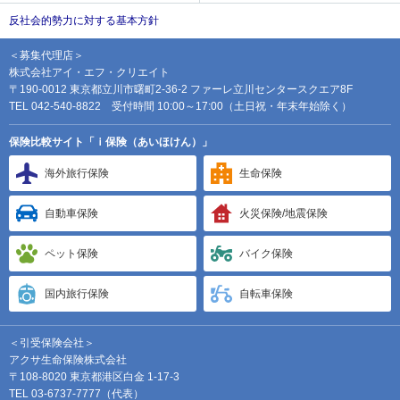
反社会的勢力に対する基本方針
＜募集代理店＞
株式会社アイ・エフ・クリエイト
〒190-0012 東京都立川市曙町2-36-2 ファーレ立川センタースクエア8F
TEL 042-540-8822 受付時間 10:00～17:00（土日祝・年末年始除く）
保険比較サイト「ｉ保険（あいほけん）」
海外旅行保険
生命保険
自動車保険
火災保険/地震保険
ペット保険
バイク保険
国内旅行保険
自転車保険
＜引受保険会社＞
アクサ生命保険株式会社
〒108-8020 東京都港区白金 1-17-3
TEL 03-6737-7777（代表）