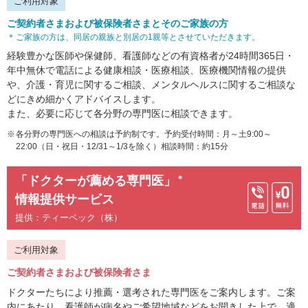
ご利用対象
ご契約者さまおよび被保険者さまとそのご家族の方
ご家族の方は、同居の親族と別居の1親等とさせていただきます。
経験豊かな医師や保健師、看護師などの有資格者が24時間365日・
年中無休で電話による健康相談・医療相談、医療機関情報の提供
や、介護・育児に関するご相談、メンタルヘルスに関するご相談な
どにきめ細かくアドバイスします。
また、必要に応じて各分野の専門医に相談できます。
各分野の専門医への相談は予約制です。予約受付時間：月～土9:00～
22:00（日・祝日・12/31～1/3を除く）相談時間：約15分
「ドクターが薦める専門医」
＊
情報提供サービス
提供：ティーペック（株）
ご利用対象
ご契約者さまおよび被保険者さま
ドクターたちにより推薦・選考された専門医をご案内します。ご案
内にあたり、看護師が病名やご希望地域などをお聞きした上で、適