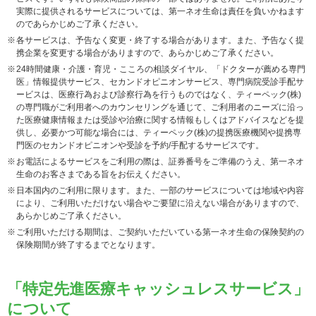
実際に提供されるサービスについては、第一ネオ生命は責任を負いかねます
のであらかじめご了承ください。
各サービスは、予告なく変更・終了する場合があります。また、予告なく提
携企業を変更する場合がありますので、あらかじめご了承ください。
24時間健康・介護・育児・こころの相談ダイヤル、「ドクターが薦める専門
医」情報提供サービス、セカンドオピニオンサービス、専門病院受診手配サ
ービスは、医療行為および診察行為を行うものではなく、ティーペック(株)
の専門職がご利用者へのカウンセリングを通じて、ご利用者のニーズに沿っ
た医療健康情報または受診や治療に関する情報もしくはアドバイスなどを提
供し、必要かつ可能な場合には、ティーペック(株)の提携医療機関や提携専
門医のセカンドオピニオンや受診を予約/手配するサービスです。
お電話によるサービスをご利用の際は、証券番号をご準備のうえ、第一ネオ
生命のお客さまである旨をお伝えください。
日本国内のご利用に限ります。また、一部のサービスについては地域や内容
により、ご利用いただけない場合やご要望に沿えない場合がありますので、
あらかじめご了承ください。
ご利用いただける期間は、ご契約いただいている第一ネオ生命の保険契約の
保険期間が終了するまでとなります。
「特定先進医療キャッシュレスサービス」
について