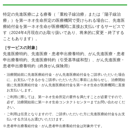
特定の先進医療による療養（「重粒子線治療」または「陽子線治
療」）を第一ネオ生命所定の医療機関で受けられる場合に、先進医
療給付金を第一ネオ生命が医療機関に直接お支払いするサービスで
す（2024年4月現在のお取り扱いであり、将来的に変更・終了する
こともあります）。
［サービスの対象］
先進医療特約、先進医療・患者申出療養特約、がん先進医療・患者
申出療養特約、先進医療特約（引受基準緩和型）、がん先進医療・
患者申出療養特約（終身がん保険用）
治療開始前に先進医療給付金・がん先進医療給付金をご請求いただいた場合
に、お支払いできるかをご請求いただいた方に事前にお知らせし、治療開始
後に先進医療給付金・がん先進医療給付金を第一ネオ生命が医療機関に直接
お支払いします。
ご利用に際しては、第一ネオ生命所定の要件を満たすことが必要ですので、
必ず、治療開始前に第一ネオ生命コンタクトセンターまでお問い合わせくだ
さい。
ご利用は任意となりますので、ご請求いただいた方に先進医療給付金をお支
払いする方法もお選びいただけます。
患者申出療養給付金・がん患者申出療養給付金は対象外です。