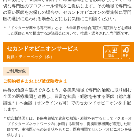
切な専門医のプロフィール情報をご提供します。その地域で専門性
の高い医師をお探しの場合や、セカンドオピニオンの実施後に専門
医の選択に迷われる場合などにもお気軽にご相談ください。
「ドクターが薦める専門医」とは、大学教授や総合病院の病院長などを経験
した医師たちで構成する評議員会において、推薦・選考された専門医です。
セカンドオピニオンサービス
提供：ティーペック（株）
ご利用対象
ご契約者さまおよび被保険者さま
納得の治療を選択できるよう、各疾患領域で専門的治療に取り組む
全国の医療機関と連携し、豊富な知識・経験を有する医師（総合相
談医
）へ面談（オンラインも可）でのセカンドオピニオンを手配
＊
します。
総合相談医とは、各疾患領域で豊富な知識・経験を有するとしてドクターオ
ブドクターズネットワーク®に参画する医師や、提携医療機関が選定した医
師です。主治医からの紹介状をもとに、医療機関でセカンドオピニオンを提
供します。