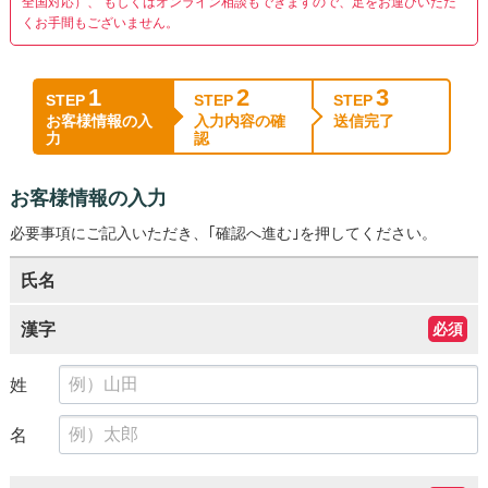
全国対応）、
もしくはオンライン相談もできますので、足をお運びいただ
くお手間もございません。
1
2
3
STEP
STEP
STEP
お客様情報の入
入力内容の確
送信完了
力
認
お客様情報の入力
必要事項にご記入いただき、｢確認へ進む｣を押してください。
氏名
漢字
必須
姓
名