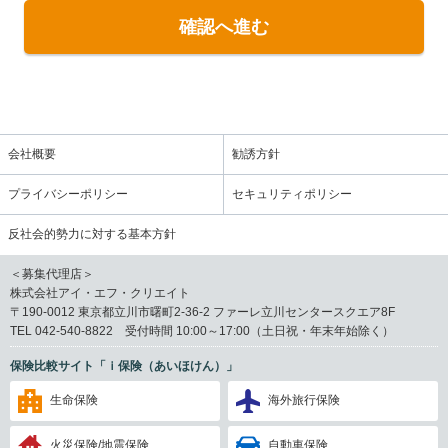
ご入力いただいた個人情報は、次の場合を除き、ご本人の同意なく第三
確認へ進む
者に提供することはありません。
・法令に基づく場合
・人の生命、身体または財産の保護のために必要がある場合であって、
ご本人の同意を得ることが困難である場合
・国または地方公共団体等が公的な事務を実施するうえで協力する必要
がある場合であって、ご本人の同意を得ることにより当該事務の遂行に
支障を及ぼすおそれがある場合
会社概要
勧誘方針
・上記利用目的(1)において、当社によるご訪問対応が困難な場合に、ご
希望の保険サービスをご案内するため、氏名、住所、連絡先、ご希望さ
プライバシーポリシー
セキュリティポリシー
れた保険サービスの内容等を、当社が業務提携している保険代理店へ電
送により提供する場合
反社会的勢力に対する基本方針
※提供先は、お客様の住所によって異なるため、その都度、事前にご連
絡いたします。
＜募集代理店＞
■
個人情報の外部委託について
株式会社アイ・エフ・クリエイト
ご入力いただいた個人情報は、利用目的の達成に必要な範囲内におい
〒190-0012 東京都立川市曙町2-36-2 ファーレ立川センタースクエア8F
て、その全部または一部の取扱いを外部へ委託することがあります。
TEL 042-540-8822 受付時間 10:00～17:00（土日祝・年末年始除く）
外部委託を行う場合は、個人情報保護に関する契約を締結する等、委託
先に対し適切な管理・監督を行います。
保険比較サイト「ｉ保険（あいほけん）」
■
取得の任意性について
個人情報のご提供は任意です。
生命保険
海外旅行保険
ただし、上記入力フォームのうち必須項目にご入力いただけない場合
は、資料請求またはお問い合わせを受け付けることができませんのでご
火災保険/地震保険
自動車保険