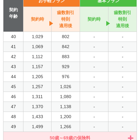
お手軽プラン
基本プラン
契約
歯数割引
歯数割引
年齢
契約時
特則
契約時
特則
適用後
適用後
40
1,029
802
-
-
41
1,069
842
-
-
42
1,112
883
-
-
43
1,157
929
-
-
44
1,205
976
-
-
45
1,257
1,026
-
-
46
1,311
1,080
-
-
47
1,370
1,138
-
-
48
1,433
1,200
-
-
49
1,499
1,266
-
-
50歳～69歳の保険料