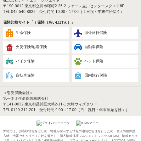
株式会社アイ・エフ・クリエイト
〒190-0012 東京都立川市曙町2-36-2 ファーレ立川センタースクエア8F
TEL 042-540-8822 受付時間 10:00～17:00（土日祝・年末年始除く）
保険比較サイト「ｉ保険（あいほけん）」
生命保険
海外旅行保険
火災保険/地震保険
自動車保険
バイク保険
ペット保険
自転車保険
国内旅行保険
＜引受保険会社＞
第一ネオ生命保険株式会社
〒141-0032 東京都品川区大崎2-11-1 大崎ウィズタワー
TEL 0120-312-201 受付時間 9:00～17:00（日・祝日・年末年始を除く）
弊社では、お客様情報をはじめ、弊社が保有する情報の適切な管理を行うため、個人情報保護
方針、情報セキュリティ方針を策定し、個人情報保護マネジメントシステム(PMS)、情報セキュ
リティマネジメントシステム(ISMS)を実施し、プライバシーマークならびにISO27001の認証