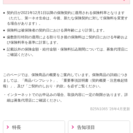
契約日が2021年12月1日以降の保険契約に適用される保険料率となります
（ただし、第一ネオ生命は、今後、新たな保険契約に対して保険料を変更す
る場合があります）。
保険料は被保険者の契約日における満年齢により計算します。
歯数割引特則の適用による割り引き後の保険料はご契約日における年齢およ
び保険料率を基準に計算します。
記載以外の保険金額・給付金額・保険料払込期間については、募集代理店に
ご確認ください。
このページでは、保険商品の概要をご案内しています。保険商品の詳細につき
ましては、
「商品パンフレット」、「重要事項説明書（契約概要・注意喚起情
報）」、及び「ご契約のしおり・約款」を必ずご覧ください。
インターネットでのお申込みの場合、取扱内容に一定の制限があります。詳
細は募集代理店にご確認ください。
B25N1065 ’26年4月更新
特長
告知項目