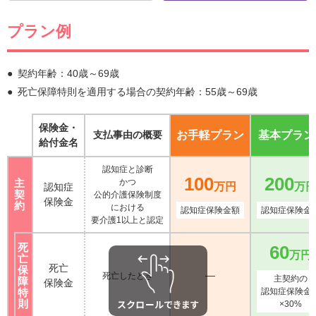
プラン例
契約年齢：40歳～69歳
死亡保障特則を適用する場合の契約年齢：55歳～69歳
保険金・
支払事由の概要
お手軽プラン
基本プラン
給付金名
認知症と診断
100
200
主
かつ
万円
万
認知症
契
公的介護保険制度
保険金
約
に
おける
認知症保険金額
認知症保険金
要介護1以上と認定
死
60
万円
亡
死亡
保
―
死亡したとき
主契約の
障
保険金
特
認知症保険金
則
×30%