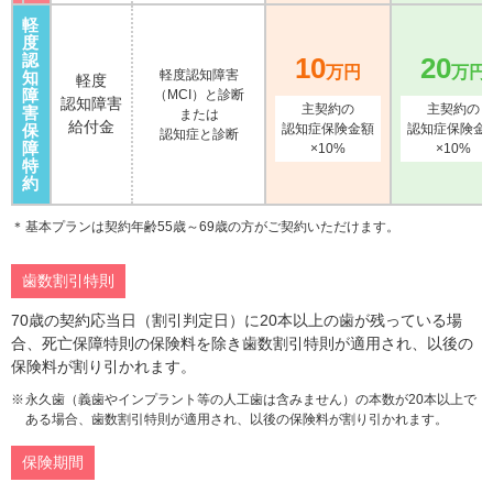
軽
度
認
10
20
万円
万円
軽度認知障害
知
軽度
障
（MCI）と診断
認知障害
主契約の
主契約の
害
または
給付金
保
認知症保険金額
認知症保険金
認知症と診断
障
×10%
×10%
特
約
基本プランは契約年齢55歳～69歳の方がご契約いただけます。
歯数割引特則
70歳の契約応当日（割引判定日）に20本以上の歯が残っている場
合、死亡保障特則の保険料を除き歯数割引特則が適用され、以後の
保険料が割り引かれます。
永久歯（義歯やインプラント等の人工歯は含みません）の本数が20本以上で
ある場合、歯数割引特則が適用され、以後の保険料が割り引かれます。
保険期間