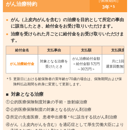
［保険期間］
がん治療特約
3年
＊5
がん（上皮内がんを含む）の治療を目的として所定の事由
に該当したとき、給付金をお受け取りいただけます。
治療を受けられた月ごとに給付金をお受け取りいただけま
す。
給付金名
支払事由
支払額
支払限度
がん治療給付金額
対象となる治療を
月に1回
がん治療給付金
＜給付金額
5万円
受けたとき
通算回数無制
～30万円＞
更新日における被保険者の実年齢が70歳の場合は、保険期間および保
険料払込期間を終身に変更して更新します。
対象となる治療
公的医療保険制度対象の手術・放射線治療
公的医療保険制度の対象となる抗がん剤治療
所定の先進医療、患者申出療養
に該当する抗がん剤治療
＊6
がん（上皮内がんを含む）を適応症として厚生労働大臣により