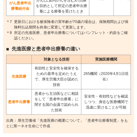
がん(上皮内がんを含む)の治療
がん患者申出
を目的として
所定の患者申出療
療養給付金
養による療養を受けたとき
更新日における被保険者の実年齢が70歳の場合は、保険期間および保
険料払込期間を終身に変更して更新します。
所定の先進医療、患者申出療養についてはパンフレット・約款をご確
認ください。
先進医療と患者申出療養の違い
対象となる技術
実施医療機関
有効性と安全性を確保する
ための基準を定めたうえ
265機関（2020年4月1日現
先進医療
で、厚生労働大臣が認めた
在）
技術
患者から主治医などに相談
安全性・有効性などを確認
をして「患者申出療養」に
患者申出療養
しつつ、身近な医療機関で
関する国の会議で認められ
迅速に受けることが可能
た技術
厚生労働省「先進医療の概要について」「患者申出療養制度」をも
とに第一ネオ生命にて作成