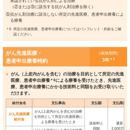
承認されている抗がん剤による治療
（②または③に該当する抗がん剤治療を除く）
抗がん剤治療に該当しない所定の先進医療、患者申出療養によ
る療養
所定の先進医療、患者申出療養についてはパンフレット・約款をご確
認ください。
がん先進医療・
［保険期間］
3年
＊7
患者申出療養特約
がん（上皮内がんを含む）の治療を目的として所定の先進
医療、患者申出療養
による療養を受けたとき、先進医
＊8
療、患者申出療養にかかる技術料と同額をお受け取りいた
だけます。
給付金名
支払事由
支払額
支払限度
がん(上皮内がんを含む)の治療
がん先進医療
を目的として
所定の先進医療に
給付金
よる療養を受けたとき
技術料と
通算
同額
2,000万円