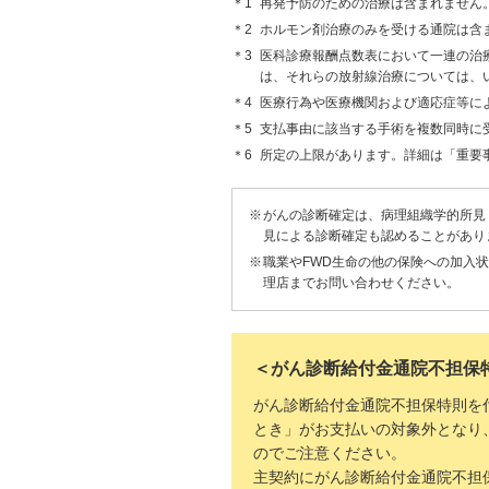
再発予防のための治療は含まれません
ホルモン剤治療のみを受ける通院は含
医科診療報酬点数表において一連の治
は、それらの放射線治療については、
医療行為や医療機関および適応症等に
支払事由に該当する手術を複数同時に
所定の上限があります。詳細は「重要
がんの診断確定は、病理組織学的所見
見による診断確定も認めることがあり
職業やFWD生命の他の保険への加入
理店までお問い合わせください。
＜がん診断給付金通院不担保
がん診断給付金通院不担保特則を
とき」がお支払いの対象外となり
のでご注意ください。
主契約にがん診断給付金通院不担