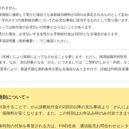
。
まれません。
療過程に連続して受けた場合でも放射線治療料が1回のみ算定されるものとして定め
いずれか1つの放射線治療についてのみ支払事由に該当するものとして取り扱います
よっては給付金のお支払いの対象とならないことがあります。
受けた場合、お支払いする女性がん手術給付金は1回分となる場合があります。
事項説明書（契約概要）」でご確認ください。
（生検）により医師によってなされることを要します。ただし、病理組織学的所見
ます。なお、支払対象となる「がん」につきましては「ご契約のしおり・約款」を
状況等により、取扱可能な契約条件が異なる場合がありますので、詳細はFWD生命
特則について＞
付加することで、がん診断給付金の2回目以降の支払事由より「がんに
、保険料が安くなります。また、この特則はお申込み時のみ付加できま
保特則の付加を希望される方は、FWD生命 通信販売お問合わせセン