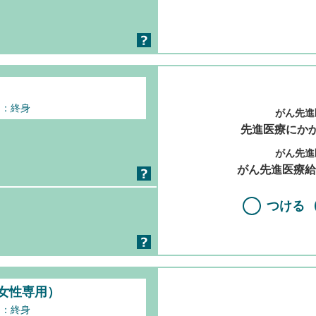
間：終身
がん先進
先進医療にか
がん先進
がん先進医療給
つける
女性専用）
間：終身