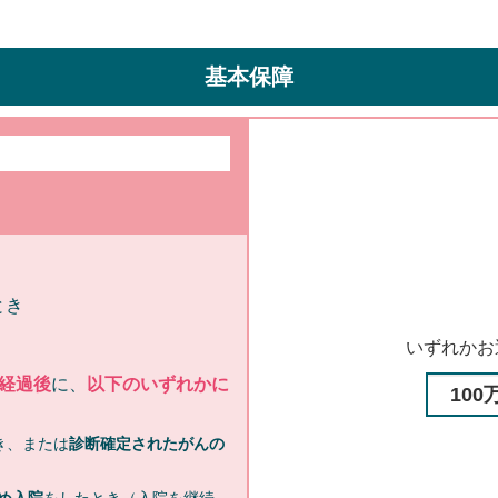
基本保障
とき
いずれかお
経過後
に、
以下のいずれかに
き、または
診断確定されたがんの