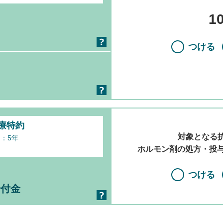
1
つける
療特約
対象となる
：5年
ホルモン剤の処方・投
つける
給付金