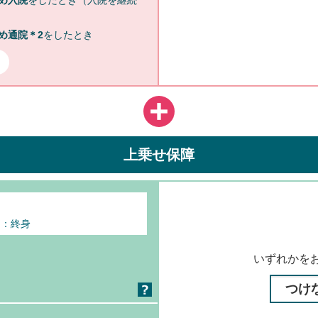
め入院
をしたとき（入院を継続
め通院＊2
をしたとき
上乗せ保障
間：終身
いずれかを