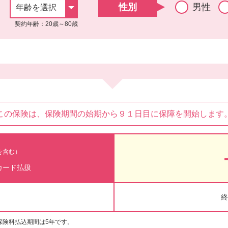
性別
男性
契約年齢：20歳～80歳
この保険は、保険期間の始期から
９１日目に保障を開始します
を含む）
カード払扱
終
保険料払込期間は5年です。