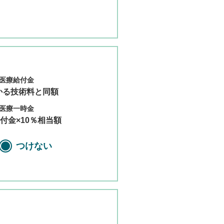
医療給付金
かる技術料と同額
医療一時金
付金×10％相当額
つけない