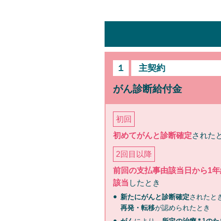
主契約
がん診断給付金
初回
初めてがんと診断確定
された
2回目以降
前回の支払事由該当日から1年
該当
したとき
新たにがんと診断確定
されたと
再発・転移
が認められたとき
＊1