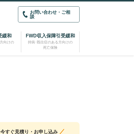
お問い合わせ・ご相
談
受緩和
FWD収入保障引受緩和
る方向けの
持病･既往症のある方向けの
死亡保険
今すぐ見積り・お申し込み