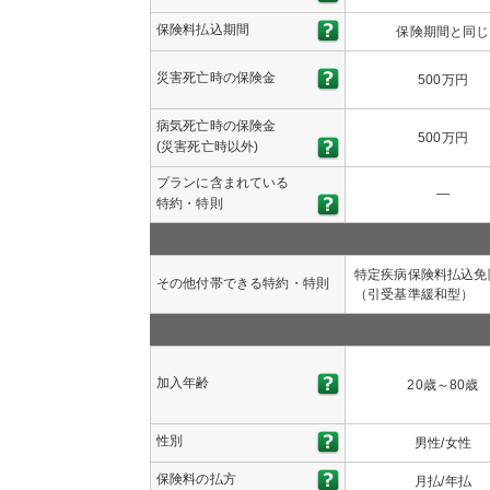
保険料払込期間
保険期間と同じ
災害死亡時の保険金
500万円
病気死亡時の保険金
500万円
(災害死亡時以外)
プランに含まれている
―
特約・特則
特定疾病保険料払込免
その他付帯できる特約・特則
（引受基準緩和型）
加入年齢
20歳～80歳
性別
男性/女性
保険料の払方
月払/年払