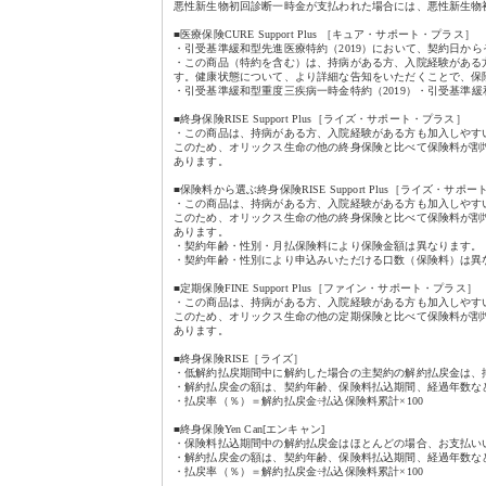
悪性新生物初回診断一時金が支払われた場合には、悪性新生物
■医療保険CURE Support Plus ［キュア・サポート・プラス］
・引受基準緩和型先進医療特約（2019）において、契約日か
・この商品（特約を含む）は、持病がある方、入院経験がある
す。健康状態について、より詳細な告知をいただくことで、保
・引受基準緩和型重度三疾病一時金特約（2019）・引受基準
■終身保険RISE Support Plus［ライズ・サポート・プラス］
・この商品は、持病がある方、入院経験がある方も加入しやす
このため、オリックス生命の他の終身保険と比べて保険料が割
あります。
■保険料から選ぶ終身保険RISE Support Plus［ライズ・サポ
・この商品は、持病がある方、入院経験がある方も加入しやす
このため、オリックス生命の他の終身保険と比べて保険料が割
あります。
・契約年齢・性別・月払保険料により保険金額は異なります。
・契約年齢・性別により申込みいただける口数（保険料）は異
■定期保険FINE Support Plus［ファイン・サポート・プラス］
・この商品は、持病がある方、入院経験がある方も加入しやす
このため、オリックス生命の他の定期保険と比べて保険料が割
あります。
■終身保険RISE［ライズ］
・低解約払戻期間中に解約した場合の主契約の解約払戻金は、
・解約払戻金の額は、契約年齢、保険料払込期間、経過年数な
・払戻率（％）＝解約払戻金÷払込保険料累計×100
■終身保険Yen Can[エンキャン]
・保険料払込期間中の解約払戻金はほとんどの場合、お支払い
・解約払戻金の額は、契約年齢、保険料払込期間、経過年数な
・払戻率（％）＝解約払戻金÷払込保険料累計×100