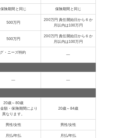
保険期間と同じ
保険期間と同じ
200万円 責任開始日から６か
500万円
月以内は100万円
200万円 責任開始日から６か
500万円
月以内は100万円
グ・ニーズ特約
―
―
―
20歳～80歳
険金額・保険期間により
20歳～84歳
異なります。
男性/女性
男性/女性
月払/年払
月払/年払