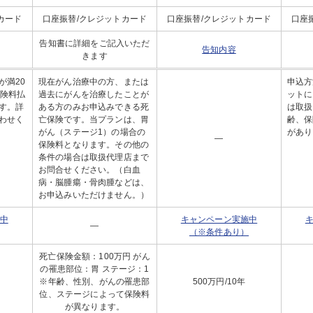
カード
口座振替/クレジットカード
口座振替/クレジットカード
口座
告知書に詳細をご記入いただ
告知内容
きます
が満20
現在がん治療中の方、または
申込方
保険料払
過去にがんを治療したことが
ットに
す。詳
ある方のみお申込みできる死
は取扱
わせく
亡保険です。当プランは、胃
齢、保
がん（ステージ1）の場合の
があり
―
保険料となります。その他の
条件の場合は取扱代理店まで
お問合せください。（白血
病・脳腫瘍・骨肉腫などは、
お申込みいただけません。）
中
キャンペーン実施中
―
（※条件あり）
死亡保険金額：100万円 がん
の罹患部位：胃 ステージ：1
※年齢、性別、がんの罹患部
500万円/10年
位、ステージによって保険料
が異なります。