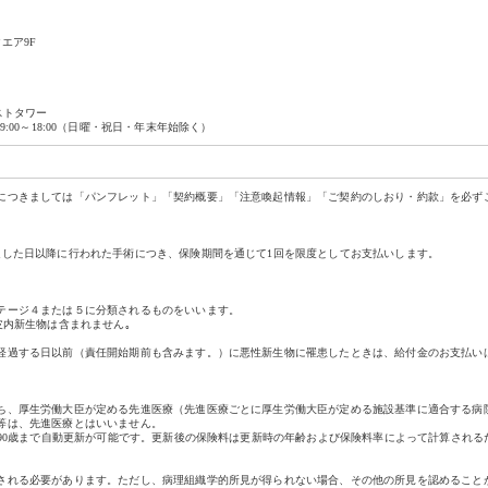
クエア9F
ーストタワー
土曜 9:00～18:00（日曜・祝日・年末年始除く）
につきましては「パンフレット」「契約概要」「注意喚起情報」「ご契約のしおり・約款」を必ず
過した日以降に行われた手術につき、保険期間を通じて1回を限度としてお支払いします。
テージ４または５に分類されるものをいいます。
皮内新生物は含まれません｡
経過する日以前（責任開始期前も含みます。）に悪性新生物に罹患したときは、給付金のお支払い
ち、厚生労働大臣が定める先進医療（先進医療ごとに厚生労働大臣が定める施設基準に適合する病
等は、先進医療とはいいません。
長90歳まで自動更新が可能です。更新後の保険料は更新時の年齢および保険料率によって計算され
される必要があります。ただし、病理組織学的所見が得られない場合、その他の所見を認めること