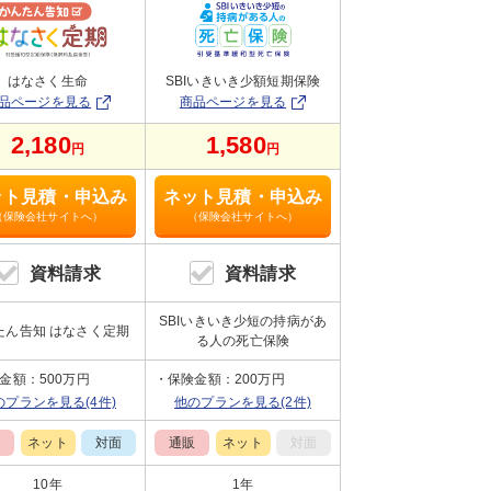
はなさく生命
SBIいきいき少額短期保険
品ページを見る
商品ページを見る
2,180
1,580
円
円
ット見積・申込み
ネット見積・申込み
（保険会社サイトへ）
（保険会社サイトへ）
資料請求
資料請求
SBIいきいき少短の持病があ
たん告知 はなさく定期
る人の死亡保険
金額：500万円
保険金額：200万円
のプランを見る(4件)
他のプランを見る(2件)
販
ネット
対面
通販
ネット
対面
10年
1年