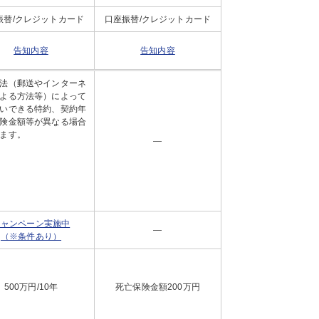
振替/クレジットカード
口座振替/クレジットカード
告知内容
告知内容
法（郵送やインターネ
よる方法等）によって
いできる特約、契約年
険金額等が異なる場合
ます。
―
キャンペーン実施中
―
（※条件あり）
500万円/10年
死亡保険金額200万円