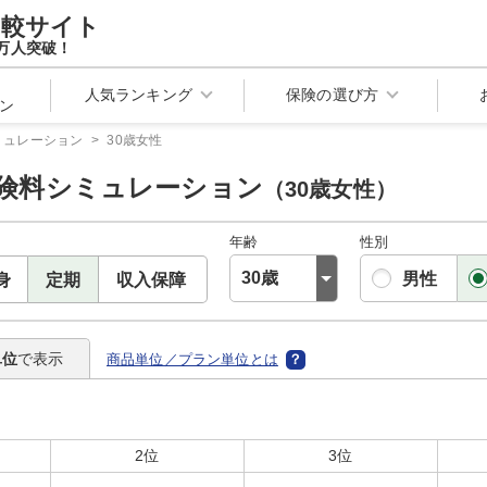
比較サイト
万人突破！
人気ランキング
保険の選び方
ン
ミュレーション
>
30歳女性
険料シミュレーション
（30歳女性）
年齢
性別
男性
身
定期
収入保障
単位
で表示
商品単位／プラン単位とは
2位
3位