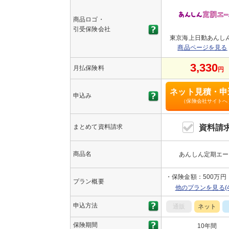
商品ロゴ・
引受保険会社
東京海上日動あんし
商品ページを見る
3,330
月払保険料
円
ネット見積・申
申込み
（保険会社サイトへ
まとめて資料請求
資料請
商品名
あんしん定期エー
保険金額：500万円
プラン概要
他のプランを見る(4
申込方法
通販
ネット
保険期間
10年間