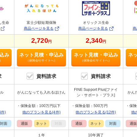
ん生命
富士少額短期保険
オリックス生命
商品ページを見る
商品ページを見る
商
2,720
2,340
円
円
込み
ネット見積・申込み
ネット見積・申込み
ネ
）
（保険会社サイトへ）
（保険会社サイトへ）
求
資料請求
資料請求
FINE Support Plus[ファイ
ル
がんになっても入れるほけん
かん
ン・サポート・プラス]
保険金額：100万円以下
保険金額：500万円
保険
件)
他のプランを見る(4件)
他のプランを見る(12件)
他
対面
通販
ネット
対面
通販
ネット
対面
通
１年
10年満了