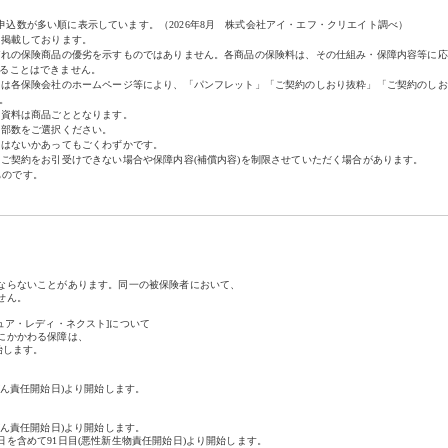
申込数が多い順に表示しています。（
2026年8月
株式会社アイ・エフ・クリエイト調べ）
て掲載しております。
ぞれの保険商品の優劣を示すものではありません。各商品の保険料は、その仕組み・保障内容等に応
ることはできません。
たは各保険会社のホームページ等により、「パンフレット」「ご契約のしおり抜粋」「ご契約のしお
。
る資料は商品ごととなります。
の部数をご選択ください。
金はないかあってもごくわずかです。
ご契約をお引受けできない場合や保障内容(補償内容)を制限させていただく場合があります。
ものです。
。
ならないことがあります。同一の被保険者において、
せん。
xt[キュア・レディ・ネクスト]について
にかかわる保障は、
始します。
がん責任開始日)より開始します。
がん責任開始日)より開始します。
を含めて91日目(悪性新生物責任開始日)より開始します。