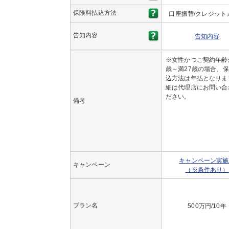
保険料払込方法
口座振替/クレジット
告知内容
告知内容
※女性かつご契約年齢
歳～満27歳の場合、
込方法は年払となりま
細は代理店にお問い合
ださい。
備考
キャンペーン実施
キャンペーン
（※条件あり）
プラン名
500万円/10年