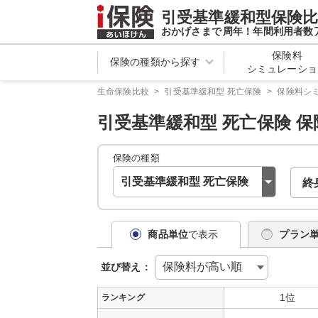
引受基準緩和型保険
おかげさまで
周年！年間利用者数
保険料
保険の種類から探す
シミュレーショ
生命保険比較
>
引受基準緩和型 死亡保険
>
保険料シ
引受基準緩和型 死亡保険
保
保険の種類
終
商品単位
で表示
プラン
保険料が高い順
並び替え：
1位
ランキング