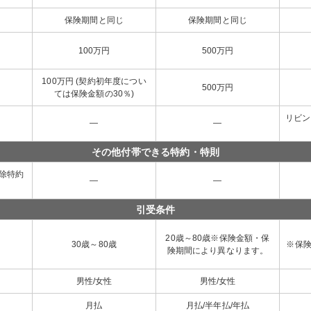
保険期間と同じ
保険期間と同じ
100万円
500万円
100万円 (契約初年度につい
500万円
ては保険金額の30％)
リビン
―
―
その他付帯できる特約・特則
除特約
―
―
引受条件
20歳～80歳※保険金額・保
30歳～80歳
※保
険期間により異なります。
男性/女性
男性/女性
月払
月払/半年払/年払