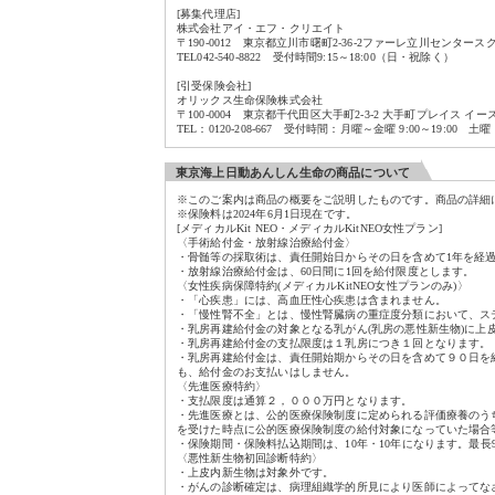
[募集代理店]
株式会社アイ・エフ・クリエイト
〒190-0012 東京都立川市曙町2-36-2ファーレ立川センタース
TEL042-540-8822 受付時間9:15～18:00（日・祝除く）
[引受保険会社]
オリックス生命保険株式会社
〒100-0004 東京都千代田区大手町2-3-2 大手町プレイス イ
TEL：0120-208-667 受付時間：月曜～金曜 9:00～19:00 
東京海上日動あんしん生命の商品について
※このご案内は商品の概要をご説明したものです。商品の詳細
※保険料は2024年6月1日現在です。
[メディカルKit NEO・メディカルKitNEO女性プラン]
〈手術給付金・放射線治療給付金〉
・骨髄等の採取術は、責任開始日からその日を含めて1年を経
・放射線治療給付金は、60日間に1回を給付限度とします。
〈女性疾病保障特約(メディカルKitNEO女性プランのみ)〉
・「心疾患」には、高血圧性心疾患は含まれません。
・「慢性腎不全」とは、慢性腎臓病の重症度分類において、ス
・乳房再建給付金の対象となる乳がん(乳房の悪性新生物)に上
・乳房再建給付金の支払限度は１乳房につき１回となります。
・乳房再建給付金は、責任開始期からその日を含めて９０日を
も、給付金のお支払いはしません。
〈先進医療特約〉
・支払限度は通算２，０００万円となります。
・先進医療とは、公的医療保険制度に定められる評価療養のう
を受けた時点に公的医療保険制度の給付対象になっていた場合
・保険期間・保険料払込期間は、10年・10年になります。最
〈悪性新生物初回診断特約〉
・上皮内新生物は対象外です。
・がんの診断確定は、病理組織学的所見により医師によってな