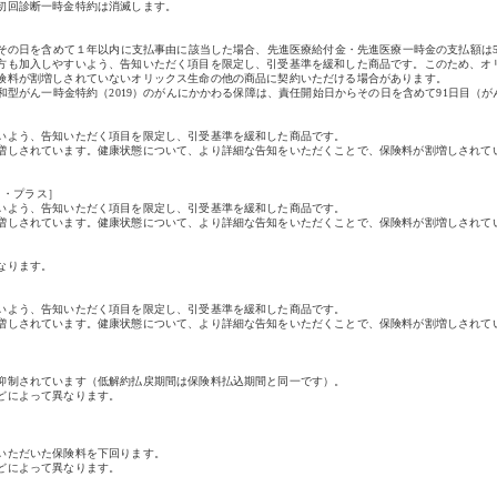
初回診断一時金特約は消滅します。
らその日を含めて１年以内に支払事由に該当した場合、先進医療給付金・先進医療一時金の支払額は5
方も加入しやすいよう、告知いただく項目を限定し、引受基準を緩和した商品です。このため、オ
険料が割増しされていないオリックス生命の他の商品に契約いただける場合があります。
緩和型がん一時金特約（2019）のがんにかかわる保障は、責任開始日からその日を含めて91日目（
いよう、告知いただく項目を限定し、引受基準を緩和した商品です。
増しされています。健康状態について、より詳細な告知をいただくことで、保険料が割増しされて
ート・プラス］
いよう、告知いただく項目を限定し、引受基準を緩和した商品です。
増しされています。健康状態について、より詳細な告知をいただくことで、保険料が割増しされて
なります。
いよう、告知いただく項目を限定し、引受基準を緩和した商品です。
増しされています。健康状態について、より詳細な告知をいただくことで、保険料が割増しされて
抑制されています（低解約払戻期間は保険料払込期間と同一です）。
どによって異なります。
いただいた保険料を下回ります。
どによって異なります。