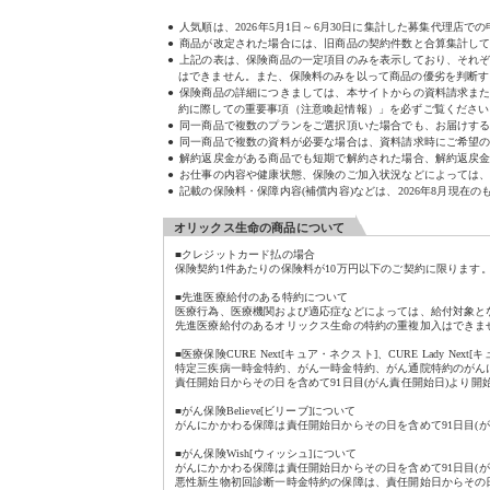
人気順は、
2026年5月1日～6月30日
に集計した募集代理店での
商品が改定された場合には、旧商品の契約件数と合算集計し
上記の表は、保険商品の一定項目のみを表示しており、それ
はできません。また、保険料のみを以って商品の優劣を判断す
保険商品の詳細につきましては、本サイトからの資料請求ま
約に際しての重要事項（注意喚起情報）」を必ずご覧ください
同一商品で複数のプランをご選択頂いた場合でも、お届けす
同一商品で複数の資料が必要な場合は、資料請求時にご希望
解約返戻金がある商品でも短期で解約された場合、解約返戻
お仕事の内容や健康状態、保険のご加入状況などによっては、
記載の保険料・保障内容(補償内容)などは、2026年8月現在の
オリックス生命の商品について
■クレジットカード払の場合
保険契約1件あたりの保険料が10万円以下のご契約に限ります
■先進医療給付のある特約について
医療行為、医療機関および適応症などによっては、給付対象と
先進医療給付のあるオリックス生命の特約の重複加入はできま
■医療保険CURE Next[キュア・ネクスト]、CURE Lady Ne
特定三疾病一時金特約、がん一時金特約、がん通院特約のがん
責任開始日からその日を含めて91日目(がん責任開始日)より開
■がん保険Believe[ビリーブ]について
がんにかかわる保障は責任開始日からその日を含めて91日目(
■がん保険Wish[ウィッシュ]について
がんにかかわる保障は責任開始日からその日を含めて91日目(
悪性新生物初回診断一時金特約の保障は、責任開始日からその日