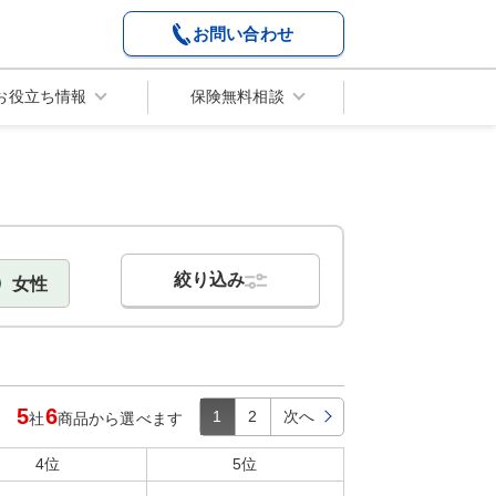
お問い合わせ
お役立ち情報
保険無料相談
絞り込み
女性
5
6
1
2
次へ
社
商品
から選べます
4位
5位