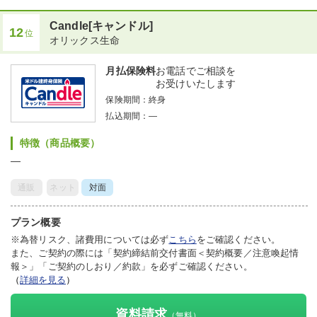
Candle[キャンドル]
12
位
オリックス生命
月払保険料
お電話でご相談を
お受けいたします
保険期間：
終身
払込期間：
―
特徴（商品概要）
―
通販
ネット
対面
プラン概要
※為替リスク、諸費用については必ず
こちら
をご確認ください。
また、ご契約の際には「契約締結前交付書面＜契約概要／注意喚起情
報＞」「ご契約のしおり／約款」を必ずご確認ください。
（
詳細を見る
）
資料請求
（無料）