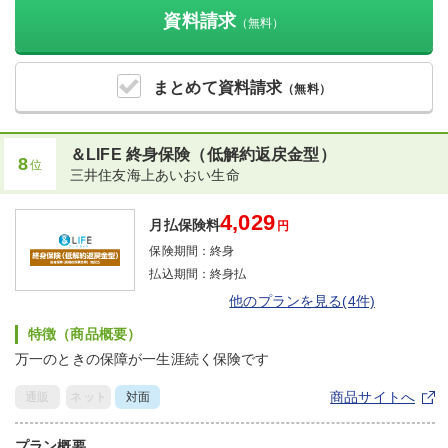
資料請求
（無料）
まとめて
資料請求
（無料）
＆LIFE 終身保険（低解約返戻金型）
8
位
三井住友海上あいおい生命
4,029
月払保険料
円
保険期間：
終身
払込期間：
終身払
他のプランを見る(4件)
特徴（商品概要）
万一のときの保障が一生涯続く保険です
商品サイトへ
通販
ネット
対面
プラン概要