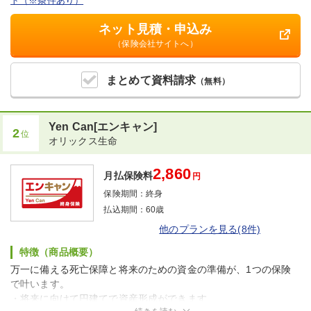
ト（※条件あり）
ネット見積・申込み
（保険会社サイトへ）
まとめて
資料請求
（無料）
Yen Can[エンキャン]
2
位
オリックス生命
2,860
月払保険料
円
保険期間：
終身
払込期間：
60歳
他のプランを見る(8件)
特徴（商品概要）
万一に備える死亡保障と将来のための資金の準備が、1つの保険
で叶います。
・将来に向けて円建てで資産形成ができます