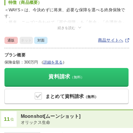
特徴（商品概要）
＜WAYS＞は、今決めずに将来、必要な保障を選べる終身保険で
す。
・将来、ニーズに合わせて「死亡保障」を「年金」「介護年金」
続きを読む
「医療保障」コースに変更できる死亡保険です。もちろん変更せ
ずに、そのまま一生涯「死亡保障」を継続することもできます。
商品サイトへ
通販
ネット
対面
・保険料払込期間中の解約払戻金を従来*1の70%*2に設定し、そ
の分保険料負担を軽くしました（*1 アフラック規定により計算し
た解約払戻金 *2 累計払込保険料に対する割合ではありませ
プラン概要
ん）。
保険金額：300万円
（
詳細を見る
）
※ご契約内容やご契約の経過年数などによっては、保険金額や解
約払戻金が累計払込保険料を下回る場合がありますのでご注意く
資料請求
（無料）
ださい。
※コース変更時における保障額が所定の金額を下回る場合には、
ご希望のコースへの変更を取り扱えない場合があります。
まとめて
資料請求
（無料）
Moonshot[ムーンショット]
11
位
オリックス生命