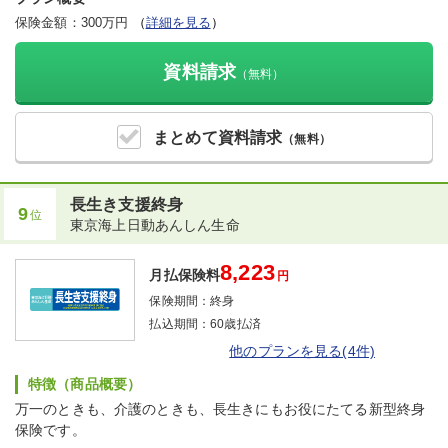
保険金額：300万円
（
詳細を見る
）
資料請求
（無料）
まとめて
資料請求
（無料）
長生き支援終身
9
位
東京海上日動あんしん生命
8,223
月払保険料
円
保険期間：
終身
払込期間：
60歳払済
他のプランを見る(4件)
特徴（商品概要）
万一のときも、介護のときも、長生きにもお役にたてる新型終身
保険です。