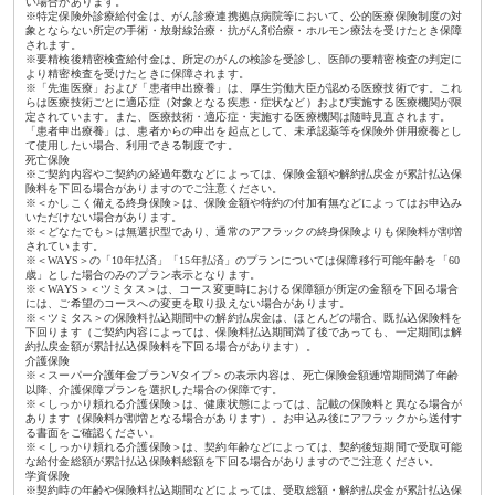
い場合があります。
※特定保険外診療給付金は、がん診療連携拠点病院等において、公的医療保険制度の対
象とならない所定の手術・放射線治療・抗がん剤治療・ホルモン療法を受けたとき保障
されます。
※要精検後精密検査給付金は、所定のがんの検診を受診し、医師の要精密検査の判定に
より精密検査を受けたときに保障されます。
※「先進医療」および「患者申出療養」は、厚生労働大臣が認める医療技術です。これ
らは医療技術ごとに適応症（対象となる疾患・症状など）および実施する医療機関が限
定されています。また、医療技術・適応症・実施する医療機関は随時見直されます。
「患者申出療養」は、患者からの申出を起点として、未承認薬等を保険外併用療養とし
て使用したい場合、利用できる制度です。
死亡保険
※ご契約内容やご契約の経過年数などによっては、保険金額や解約払戻金が累計払込保
険料を下回る場合がありますのでご注意ください。
※＜かしこく備える終身保険＞は、保険金額や特約の付加有無などによってはお申込み
いただけない場合があります。
※＜どなたでも＞は無選択型であり、通常のアフラックの終身保険よりも保険料が割増
されています。
※＜WAYS＞の「10年払済」「15年払済」のプランについては保障移行可能年齢を「60
歳」とした場合のみのプラン表示となります。
※＜WAYS＞＜ツミタス＞は、コース変更時における保障額が所定の金額を下回る場合
には、ご希望のコースへの変更を取り扱えない場合があります。
※＜ツミタス＞の保険料払込期間中の解約払戻金は、ほとんどの場合、既払込保険料を
下回ります（ご契約内容によっては、保険料払込期間満了後であっても、一定期間は解
約払戻金額が累計払込保険料を下回る場合があります）。
介護保険
※＜スーパー介護年金プランVタイプ＞の表示内容は、死亡保険金額逓増期間満了年齢
以降、介護保障プランを選択した場合の保障です。
※＜しっかり頼れる介護保険＞は、健康状態によっては、記載の保険料と異なる場合が
あります（保険料が割増となる場合があります）。お申込み後にアフラックから送付す
る書面をご確認ください。
※＜しっかり頼れる介護保険＞は、契約年齢などによっては、契約後短期間で受取可能
な給付金総額が累計払込保険料総額を下回る場合がありますのでご注意ください。
学資保険
※契約時の年齢や保険料払込期間などによっては、受取総額・解約払戻金が累計払込保