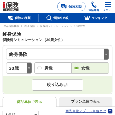
保険相談
通話無料
メニュー
保険の種類
保険料比較
ランキング
生命保険比較
>
終身保険
>
保険料シミュレーション
>
30歳女性
終身保険
保険料シミュレーション
（30歳女性）
男性
女性
絞り込み
プラン単位
で表示
商品単位
で表示
商品単位／プラン単位とは
人気順