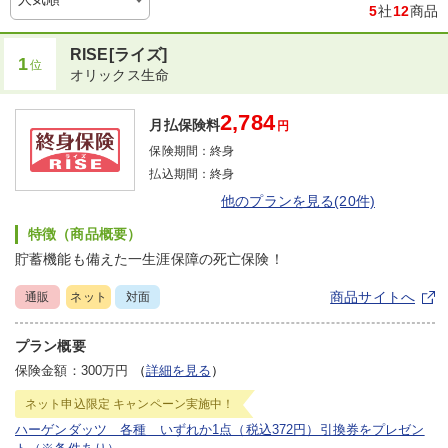
5
社
12
商品
RISE[ライズ]
1
位
オリックス生命
2,784
月払保険料
円
保険期間：
終身
払込期間：
終身
他のプランを見る(20件)
特徴（商品概要）
貯蓄機能も備えた一生涯保障の死亡保険！
商品サイトへ
通販
ネット
対面
プラン概要
保険金額：300万円
（
詳細を見る
）
ネット申込限定
キャンペーン実施中！
ハーゲンダッツ 各種 いずれか1点（税込372円）引換券をプレゼン