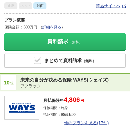
商品サイトへ
通販
ネット
対面
プラン概要
保険金額：300万円
（
詳細を見る
）
資料請求
（無料）
まとめて
資料請求
（無料）
未来の自分が決める保険 WAYS(ウェイズ)
10
位
アフラック
4,806
月払保険料
円
保険期間：
終身
払込期間：
65歳払済
他のプランを見る(17件)