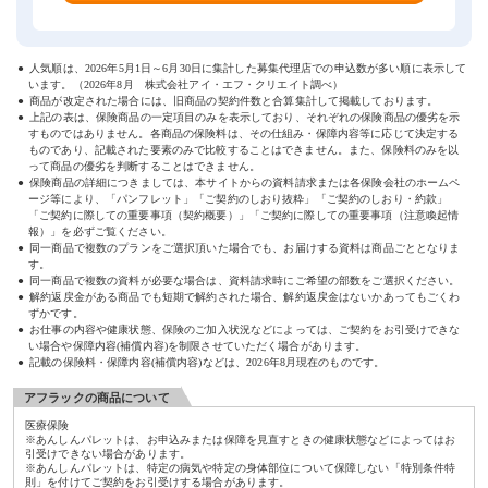
人気順は、
2026年5月1日～6月30日
に集計した募集代理店での申込数が多い順に表示して
います。（
2026年8月
株式会社アイ・エフ・クリエイト調べ）
商品が改定された場合には、旧商品の契約件数と合算集計して掲載しております。
上記の表は、保険商品の一定項目のみを表示しており、それぞれの保険商品の優劣を示
すものではありません。各商品の保険料は、その仕組み・保障内容等に応じて決定する
ものであり、記載された要素のみで比較することはできません。また、保険料のみを以
って商品の優劣を判断することはできません。
保険商品の詳細につきましては、本サイトからの資料請求または各保険会社のホームペ
ージ等により、「パンフレット」「ご契約のしおり抜粋」「ご契約のしおり・約款」
「ご契約に際しての重要事項（契約概要）」「ご契約に際しての重要事項（注意喚起情
報）」を必ずご覧ください。
同一商品で複数のプランをご選択頂いた場合でも、お届けする資料は商品ごととなりま
す。
同一商品で複数の資料が必要な場合は、資料請求時にご希望の部数をご選択ください。
解約返戻金がある商品でも短期で解約された場合、解約返戻金はないかあってもごくわ
ずかです。
お仕事の内容や健康状態、保険のご加入状況などによっては、ご契約をお引受けできな
い場合や保障内容(補償内容)を制限させていただく場合があります。
記載の保険料・保障内容(補償内容)などは、2026年8月現在のものです。
アフラックの商品について
医療保険
※あんしんパレットは、お申込みまたは保障を見直すときの健康状態などによってはお
引受けできない場合があります。
※あんしんパレットは、特定の病気や特定の身体部位について保障しない「特別条件特
則」を付けてご契約をお引受けする場合があります。