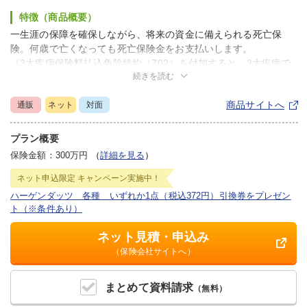
特徴（商品概要）
一生涯の保障を確保しながら、将来の資金に備えられる死亡保
険。何歳で亡くなっても死亡保険金をお支払いします。
（3大疾病保険料払込免除特約（Z02）を付加すると、3大疾病で
続きを読む
所定の状態に該当されたときの保険料の払い込みが免除されま
す）
商品サイトへ
通販
ネット
対面
※表記の保険料は「2024年7月2日現在」のものです。
プラン概要
保険金額：300万円
（
詳細を見る
）
ネット申込限定
キャンペーン実施中！
ハーゲンダッツ 各種 いずれか1点（税込372円）引換券をプレゼン
ト（※条件あり）
ネット見積・申込み
（保険会社サイトへ）
まとめて
資料請求
（無料）