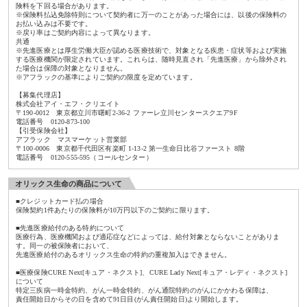
険料を下回る場合があります。
※保険料払込免除特則について契約者に万一のことがあった場合には、以後の保険料の
お払い込みは不要です。
※戻り率はご契約内容によって異なります。
共通
※先進医療とは厚生労働大臣が認める医療技術で、対象となる疾患・症状等および実施
する医療機関が限定されています。これらは、随時見直され「先進医療」から除外され
た場合は保障の対象となりません。
※アフラックの基準によりご契約の限度を定めています。
【募集代理店】
株式会社アイ・エフ・クリエイト
〒190-0012 東京都立川市曙町2-36-2 ファーレ立川センタースクエア9F
電話番号 0120-873-100
【引受保険会社】
アフラック マスマーケット営業部
〒100-0006 東京都千代田区有楽町 1-13-2 第一生命日比谷ファースト 8階
電話番号 0120-555-595（コールセンター）
オリックス生命の商品について
■クレジットカード払の場合
保険契約1件あたりの保険料が10万円以下のご契約に限ります。
■先進医療給付のある特約について
医療行為、医療機関および適応症などによっては、給付対象とならないことがありま
す。同一の被保険者において、
先進医療給付のあるオリックス生命の特約の重複加入はできません。
■医療保険CURE Next[キュア・ネクスト]、CURE Lady Next[キュア・レディ・ネクスト]
について
特定三疾病一時金特約、がん一時金特約、がん通院特約のがんにかかわる保障は、
責任開始日からその日を含めて91日目(がん責任開始日)より開始します。