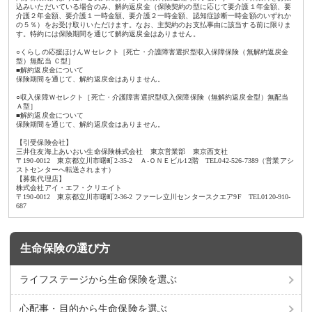
込みいただいている場合のみ、解約返戻金（保険契約の型に応じて要介護１年金額、要
介護２年金額、要介護１一時金額、要介護２一時金額、認知症診断一時金額のいずれか
の５％）をお受け取りいただけます。なお、主契約のお支払事由に該当する前に限りま
す。特約には保険期間を通じて解約返戻金はありません。
○くらしの応援ほけんＷセレクト［死亡・介護障害選択型収入保障保険（無解約返戻金
型）無配当 Ｃ型］
■解約返戻金について
保険期間を通じて、解約返戻金はありません。
○収入保障Ｗセレクト［死亡・介護障害選択型収入保障保険（無解約返戻金型）無配当
Ａ型］
■解約返戻金について
保険期間を通じて、解約返戻金はありません。
【引受保険会社】
三井住友海上あいおい生命保険株式会社 東京営業部 東京西支社
〒190-0012 東京都立川市曙町2-35-2 Ａ-ＯＮＥビル12階 TEL042-526-7389（営業アシ
ストセンターへ転送されます）
【募集代理店】
株式会社アイ・エフ・クリエイト
〒190-0012 東京都立川市曙町2-36-2 ファーレ立川センタースクエア9F TEL0120-910-
687
生命保険の選び方
ライフステージから
生命保険を選ぶ
心配事・目的から
生命保険を選ぶ