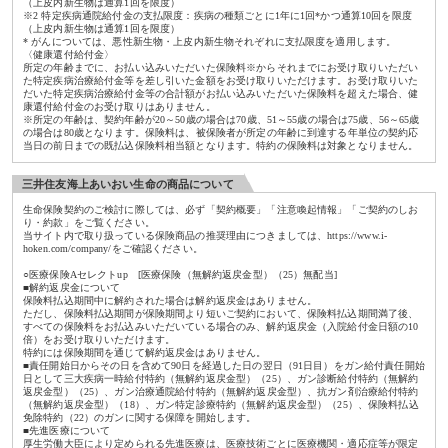
（上皮内新生物は通算1回を限度）
※2 特定疾病通院給付金の支払限度：疾病の種類ごとに1年に1回*かつ通算10回を限度
（上皮内新生物は通算1回を限度）
* がんについては、悪性新生物・上皮内新生物それぞれに支払限度を適用します。
〈健康還付給付金〉
所定の年齢までに、お払い込みいただいた保険料※からそれまでにお受け取りいただい
た特定疾病治療給付金等を差し引いた金額をお受け取りいただけます。お受け取りいた
だいた特定疾病治療給付金等の合計額がお払い込みいただいた保険料を超えた場合、健
康還付給付金のお受け取りはありません。
※所定の年齢は、契約年齢が20～50歳の場合は70歳、51～55歳の場合は75歳、56～65歳
の場合は80歳となります。保険料は、被保険者が所定の年齢に到達する年単位の契約応
当日の前日までの既払込保険料相当額となります。特約の保険料は対象となりません。
三井住友海上あいおい生命の商品について
生命保険契約のご検討に際しては、必ず「契約概要」「注意喚起情報」「ご契約のしお
り・約款」をご覧ください。
当サイト内で取り扱っている保険商品の推奨理由につきましては、https://www.i-
hoken.com/company/をご確認ください。
○医療保険Aセレクトup [医療保険（無解約返戻金型）（25）無配当]
■解約返戻金について
保険料払込期間中に解約された場合は解約返戻金はありません。
ただし、保険料払込期間が保険期間より短いご契約において、保険料払込期間満了後、
すべての保険料をお払込みいただいている場合のみ、解約返戻金（入院給付金日額の10
倍）をお受け取りいただけます。
特約には保険期間を通じて解約返戻金はありません。
■責任開始日からその日を含めて90日を経過した日の翌日（91日目）をガン給付責任開始
日として三大疾病一時給付特約（無解約返戻金型）（25）、ガン診断給付特約（無解約
返戻金型）（25）、ガン治療通院給付特約（無解約返戻金型）、抗ガン剤治療給付特約
（無解約返戻金型）（18）、ガン特定診療特約（無解約返戻金型）（25）、保険料払込
免除特約（22）のガンに関する保障を開始します。
■先進医療について
厚生労働大臣により定められる先進医療は、医療技術ごとに医療機関・適応症等が限定