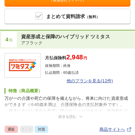
（保険会社サイトへ）
まとめて
資料請求
（無料）
資産形成と保障のハイブリッド ツミタス
4
位
アフラック
2,948
月払保険料
円
保険期間：
終身
払込期間：
60歳払済
他のプランを見る(12件)
特徴（商品概要）
万が一の介護や死亡の保障を備えながら、将来に向けた資産形成
ができます（※40歳未満は、介護保険金の支払対象外です）。
・将来に向けた資金を着実に増やすことができます。保険料払込
続きを読む
期間中の解約払戻金は、ほとんどの場合、既払込保険料を下回り
ます（ご契約内容によっては、 保険料払込期間満了後であって
商品サイトへ
通販
ネット
対面
も、一定期間は解約払戻金額が累計払込保険料を下回る場合があ