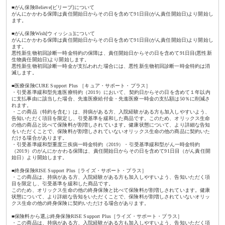
■がん保険Believe[ビリーブ]について
がんにかかわる保障は責任開始日からその日を含めて91日目(がん責任開始日)より開始し
ます。
■がん保険Wish[ウィッシュ]について
がんにかかわる保障は責任開始日からその日を含めて91日目(がん責任開始日)より開始し
ます。
悪性新生物初回診断一時金特約の保障は、責任開始日からその日を含めて91日目(悪性新
生物責任開始日)より開始します。
悪性新生物初回診断一時金が支払われた場合には、悪性新生物初回診断一時金特約は消
滅します。
■医療保険CURE Support Plus ［キュア・サポート・プラス］
・引受基準緩和型先進医療特約（2019）において、契約日からその日を含めて１年以内
に支払事由に該当した場合、先進医療給付金・先進医療一時金の支払額は50％に削減さ
れます。
・この商品（特約を含む）は、持病がある方、入院経験がある方も加入しやすいよう、
告知いただく項目を限定し、引受基準を緩和した商品です。このため、オリックス生命
の他の商品と比べて保険料が割増しされています。健康状態について、より詳細な告知
をいただくことで、保険料が割増しされていないオリックス生命の他の商品に契約いた
だける場合があります。
・引受基準緩和型重度三疾病一時金特約（2019）・引受基準緩和型がん一時金特約
（2019）のがんにかかわる保障は、責任開始日からその日を含めて91日目（がん責任開
始日）より開始します。
■終身保険RISE Support Plus［ライズ・サポート・プラス］
・この商品は、持病がある方、入院経験がある方も加入しやすいよう、告知いただく項
目を限定し、引受基準を緩和した商品です。
このため、オリックス生命の他の終身保険と比べて保険料が割増しされています。健康
状態について、より詳細な告知をいただくことで、保険料が割増しされていないオリッ
クス生命の他の終身保険に契約いただける場合があります。
■保険料から選ぶ終身保険RISE Support Plus［ライズ・サポート・プラス］
・この商品は、持病がある方、入院経験がある方も加入しやすいよう、告知いただく項