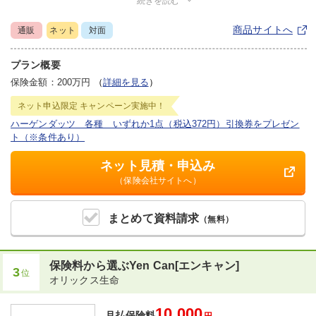
続きを読む
・加入時に払戻率は確定しています
商品サイトへ
通販
ネット
対面
プラン概要
保険金額：200万円
（
詳細を見る
）
ネット申込限定
キャンペーン実施中！
ハーゲンダッツ 各種 いずれか1点（税込372円）引換券をプレゼン
ト（※条件あり）
ネット見積・申込み
（保険会社サイトへ）
まとめて
資料請求
（無料）
保険料から選ぶYen Can[エンキャン]
3
位
オリックス生命
10,000
月払保険料
円