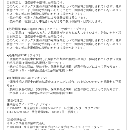
目を限定し、引受基準を緩和した商品です。
このため、オリックス生命の他の終身保険と比べて保険料が割増しされています。健康
状態について、より詳細な告知をいただくことで、保険料が割増しされていないオリッ
クス生命の他の終身保険に契約いただける場合があります。
・契約年齢・性別・月払保険料により保険金額は異なります。
・契約年齢・性別により申込みいただける口数（保険料）は異なります。
■定期保険FINE Support Plus［ファイン・サポート・プラス］
・この商品は、持病がある方、入院経験がある方も加入しやすいよう、告知いただく項
目を限定し、引受基準を緩和した商品です。
このため、オリックス生命の他の定期保険と比べて保険料が割増しされています。健康
状態について、より詳細な告知をいただくことで、保険料が割増しされていないオリッ
クス生命の他の定期保険に契約いただける場合があります。
■終身保険RISE［ライズ］
・低解約払戻期間中に解約した場合の主契約の解約払戻金は、抑制されています（低解
約払戻期間は保険料払込期間と同一です）。
・解約払戻金の額は、契約年齢、保険料払込期間、経過年数などによって異なります。
・払戻率（％）＝解約払戻金÷払込保険料累計×100
■終身保険Yen Can[エンキャン]
・保険料払込期間中の解約払戻金はほとんどの場合、お支払いいただいた保険料を下回
ります。
・解約払戻金の額は、契約年齢、保険料払込期間、経過年数などによって異なります。
・払戻率（％）＝解約払戻金÷払込保険料累計×100
[募集代理店]
株式会社アイ・エフ・クリエイト
〒190-0012 東京都立川市曙町2-36-2ファーレ立川センタースクエア9F
TEL042-540-8822 受付時間9:15～18:00（日・祝除く）
[引受保険会社]
オリックス生命保険株式会社
〒100-0004 東京都千代田区大手町2-3-2 大手町プレイス イーストタワー