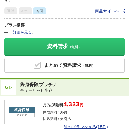
す。
商品サイトへ
通販
ネット
対面
プラン概要
―
（
詳細を見る
）
資料請求
（無料）
まとめて
資料請求
（無料）
終身保険プラチナ
6
位
チューリッヒ生命
4,323
月払保険料
円
保険期間：
終身
払込期間：
終身払
他のプランを見る(15件)