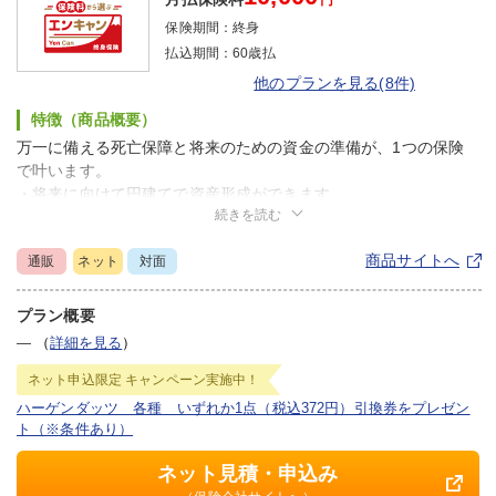
保険期間：
終身
払込期間：
60歳払
他のプランを見る(8件)
特徴（商品概要）
万一に備える死亡保障と将来のための資金の準備が、1つの保険
で叶います。
・将来に向けて円建てで資産形成ができます
続きを読む
・加入時に払戻率は確定しています
商品サイトへ
通販
ネット
対面
プラン概要
―
（
詳細を見る
）
ネット申込限定
キャンペーン実施中！
ハーゲンダッツ 各種 いずれか1点（税込372円）引換券をプレゼン
ト（※条件あり）
ネット見積・申込み