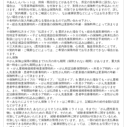
※あんしんパレットは、持病・既往症などがある方でも、所定の告知事項に該当しない
場合は、「引受基準緩和特則」を付加することで、割増された保険料でお申込みいただ
けます。本特則を付加した場合は保障内容、付加できる特約等が異なりますので、詳し
くは「契約概要」などをご確認ください。 なお健康状態などによってはお引き受けでき
ない場合があります。
※各特約の加入年齢は異なる場合があるのでお問い合わせ下さい。
※＜総合先進医療特約＞の更新後の保険料は更新時の年齢・保険料率によって決まりま
す。
※保険料払方タイプの「払済タイプ」を選択された場合でも＜総合先進医療特約＞＜女
性特定手術特約＞＜子ども特定感染症保障特約＞＜ケガの特約＞の保険料は将来払済の
取扱にはなりません。また、払済後も＜総合先進医療特約＞＜女性特定手術特約＞＜子
ども特定感染症保障特約＞＜ケガの特約＞の保険料の払込みは継続します。
※三大疾病とはがん（悪性新生物）・上皮内新生物、心疾患、脳血管疾患のことです。
※契約年齢・ご職業などによっては、ご希望の保障内容でお引き受けできない場合があ
ります。
がん保険
※がん保険は保障の開始まで3カ月の待ち期間（保障されない期間）があります。重大疾
病一時金には待ち期間はありません。
※ ＜がん要精検後精密検査保障特約＞＜がん特定治療保障特約＞＜外見ケア特約＞＜が
ん先進医療・患者申出療養特約＞＜女性がん特約＞の更新後の保険料は更新時の年齢・
保険料率によって決まります。
※保険料払方タイプの「半額タイプ」「払済タイプ」を選択された場合でも＜がん要精
検後精密検査保障特約＞＜がん特定治療保障特約＞＜外見ケア特約＞＜がん先進医療・
患者申出療養特約＞＜女性がん特約＞の保険料は将来半額や払済の取扱にはなりませ
ん。また、半額開始年齢もしくは払済後も＜がん要精検後精密検査保障特約＞＜がん特
定治療保障特約＞＜外見ケア特約＞＜がん先進医療・患者申出療養特約＞＜女性がん特
約＞の保険料の払込みは継続します。
※＜あなたによりそうがん保険 ミライト＞はご希望により、記載以外の給付金額の設定
などができます。
※がんを経験された あなたによりそうがん保険 ミライトは、今までに「がん(悪性新生
物)」を経験された方のための 商品です。そのため、「経験者保険料率に関する特則」を
付加してお申込みいただきます。 経験者保険料率に関する特則が付加されているため、
付加しない場合と比較して保険料が割増されています。また、一部の給付金の支払事由
や付加できる特約が異なります。 ご健康状態などによっては、ご契約をお引受けできな