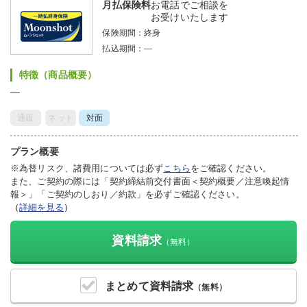
月払保険料
お電話でご相談を
お受けいたします
保険期間：
終身
払込期間：
―
特徴（商品概要）
―
通販
ネット
対面
プラン概要
※為替リスク、諸費用については必ず
こちら
をご確認ください。
また、ご契約の際には「契約締結前交付書面＜契約概要／注意喚起情
報＞」「ご契約のしおり／約款」を必ずご確認ください。
（
詳細を見る
）
資料請求
（無料）
まとめて
資料請求
（無料）