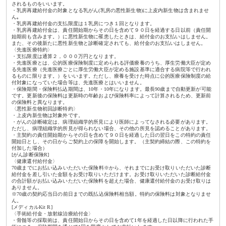
されるものをいいます。
・乳房再建給付金の対象となる乳がん(乳房の悪性新生物)に上皮内新生物は含まれませ
ん｡
・乳房再建給付金の支払限度は１乳房につき１回となります。
・乳房再建給付金は、責任開始期からその日を含めて９０日を経過する日以前（責任開
始期前も含みます。）に悪性新生物に罹患したときは、給付金のお支払いはしません。
また、その後新たに悪性新生物と診断確定されても、給付金のお支払いはしません。
〈先進医療特約〉
・支払限度は通算２，０００万円となります。
・先進医療とは、公的医療保険制度に定められる評価療養のうち、厚生労働大臣が定め
る先進医療（先進医療ごとに厚生労働大臣が定める施設基準に適合する病院等で行われ
るものに限ります。）をいいます。ただし、療養を受けた時点に公的医療保険制度の給
付対象になっていた場合等は、先進医療とはいいません。
・保険期間・保険料払込期間は、10年・10年になります。最長90歳まで自動更新が可能
です。更新後の保険料は更新時の年齢および保険料率によって計算されるため、更新前
の保険料と異なります。
〈悪性新生物初回診断特約〉
・上皮内新生物は対象外です。
・がんの診断確定は、病理組織学的所見により医師によってなされる必要があります。
ただし、病理組織学的所見が得られない場合、その他の所見を認めることがあります。
・主契約の責任開始期からその日を含めて９０日を経過した日の翌日をこの特約の責任
開始日とし、その日からご契約上の保障を開始します。（主契約締結の際、この特約を
付加した場合）
[がん診断保険R]
〈健康還付給付金〉
70歳までにお払い込みいただいた保険料※から、それまでにお受け取りいただいた診断
給付金を差し引いた金額をお受け取りいただけます。お受け取りいただいた診断給付金
の合計額がお払い込みいただいた保険料を超えた場合、健康還付給付金のお受け取りは
ありません。
※70歳の契約応当日の前日までの既払込保険料相当額。特約の保険料は対象となりませ
ん。
[メディカルKit R]
〈手術給付金・放射線治療給付金〉
・骨髄等の採取術は、責任開始日からその日を含めて1年を経過した日以降に行われた手