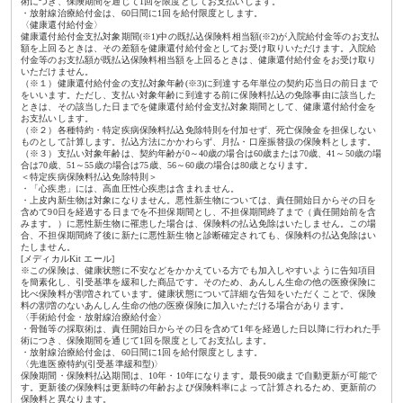
術につき、保険期間を通じて1回を限度としてお支払いします。
・放射線治療給付金は、60日間に1回を給付限度とします。
〈健康還付給付金〉
健康還付給付金支払対象期間(※1)中の既払込保険料相当額(※2)が入院給付金等のお支払
額を上回るときは、その差額を健康還付給付金としてお受け取りいただけます。入院給
付金等のお支払額が既払込保険料相当額を上回るときは、健康還付給付金をお受け取り
いただけません。
（※１）健康還付給付金の支払対象年齢(※3)に到達する年単位の契約応当日の前日まで
をいいます。ただし、支払い対象年齢に到達する前に保険料払込の免除事由に該当した
ときは、その該当した日までを健康還付給付金支払対象期間として、健康還付給付金を
お支払いします。
（※２）各種特約・特定疾病保険料払込免除特則を付加せず、死亡保険金を担保しない
ものとして計算します。払込方法にかかわらず、月払・口座振替扱の保険料とします。
（※３）支払い対象年齢は、契約年齢が0～40歳の場合は60歳または70歳、41～50歳の場
合は70歳、51～55歳の場合は75歳、56～60歳の場合は80歳となります。
＜特定疾病保険料払込免除特則＞
・「心疾患」には、高血圧性心疾患は含まれません。
・上皮内新生物は対象になりません。悪性新生物については、責任開始日からその日を
含めて90日を経過する日までを不担保期間とし、不担保期間終了まで（責任開始前を含
みます。）に悪性新生物に罹患した場合は、保険料の払込免除はいたしません。この場
合、不担保期間終了後に新たに悪性新生物と診断確定されても、保険料の払込免除はい
たしません。
[メディカルKit エール]
※この保険は、健康状態に不安などをかかえている方でも加入しやすいように告知項目
を簡素化し、引受基準を緩和した商品です。そのため、あんしん生命の他の医療保険に
比べ保険料が割増されています。健康状態について詳細な告知をいただくことで、保険
料の割増のないあんしん生命の他の医療保険に加入いただける場合があります。
〈手術給付金・放射線治療給付金〉
・骨髄等の採取術は、責任開始日からその日を含めて1年を経過した日以降に行われた手
術につき、保険期間を通じて1回を限度としてお支払します。
・放射線治療給付金は、60日間に1回を給付限度とします。
〈先進医療特約(引受基準緩和型)〉
保険期間・保険料払込期間は、10年・10年になります。最長90歳まで自動更新が可能で
す。更新後の保険料は更新時の年齢および保険料率によって計算されるため、更新前の
保険料と異なります。