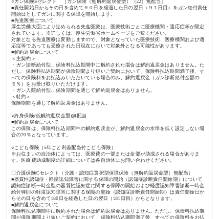
○ガン保険Sセレクト ［ガン保険（無解約返戻金型）（22）無配当］
■責任開始日からその日を含めて９０日を経過した日の翌日（９１日目）をガン給付責任
開始日としてガンに関する保障を開始します。
■先進医療について
厚生労働大臣により定められる先進医療は、医療技術ごとに医療機関・適応症等が限定
されています。※詳しくは、厚生労働省ホームページをご覧ください。
対象となる先進医療は変動しますので、対象となっていた医療技術、医療機関および適
応症等であっても受療された日現在において対象外となる可能性があります。
■解約返戻金について
＜主契約＞
・ガン診断給付型…保険料払込期間中に解約された場合は解約返戻金はありません。た
だし、保険料払込期間が保険期間より短いご契約において、保険料払込期間満了後、す
べての保険料をお払込みいただいている場合のみ、解約返戻金（ガン診断給付金額の
５％）をお受け取りいただけます。
・ガン入院給付型…保険期間を通じて解約返戻金はありません。
＜特約＞
保険期間を通じて解約返戻金はありません。
○終身保険(低解約返戻金型)無配当
■解約返戻金について
この保険は、保険料払込期間中の解約返戻金が、解約返戻金の水準を低く設定しない場
合の70％となっています。
○こども保険［5年ごと利差配当付こども保険］
※お住まいの自治体によっては、医療費の一部または全部が助成される場合がありま
す。医療費助成制度の詳細については各自治体にお問い合わせください。
〇介護保険Cセレクト（介護・認知症選択型保障保険（無解約返戻金型）無配当）
■器質性認知症・軽度認知障害に関する保障の開始（認知症診断責任開始期）について
認知症診断一時金型の器質性認知症に関する保障の開始および軽度認知障害診断一時金
給付特則の軽度認知障害に関する保障の開始（認知症診断責任開始期）は責任開始日か
らその日を含めて180日を経過した日の翌日（181日目）からとなります。
■解約返戻金について
保険料払込期間中に解約された場合は解約返戻金はありません。ただし、保険料払込期
間が保険期間より短いご契約において、保険料払込期間満了後、すべての保険料をお払