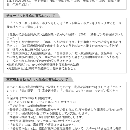
TEL：0120-208-667 受付時間：月曜～金曜 9:00～19:00 土曜 9:00～18:00（日曜・祝
日・年末年始除く）
チューリッヒ生命の商品について
・「インターネット申込」ボタンもしくは「ネット申込」ボタンをクリックすると、保
険会社ページに遷移します。
［無解約払戻金型終身ガン治療保険（抗がん剤保障）（Z03）〈終身ガン治療保険プレミ
アムZ〉］
※「抗がん剤治療給付金」「ホルモン剤治療給付金」支払事由：ガンの治療を直接の目
的として、公的医療保険制度の給付対象となる所定の抗がん剤またはホルモン剤が処
方・投与される治療を受けたとき
※「自由診療抗がん剤治療給付金」「自由診療ホルモン剤治療給付金」支払事由：ガン
の治療を直接の目的として、所定の自由診療抗がん剤または自由診療ホルモン剤が処
方・投与される次のいずれかの治療を受けたとき
●欧米で承認され、かつ公的医療保険制度対象外の治療
●先進医療または患者申出療養による療養であること
東京海上日動あんしん生命の商品について
※このご案内は商品の概要をご説明したものです。商品の詳細につきましては「パンフ
レット」「契約概要」「注意喚起情報」「ご契約のしおり・約款」を必ずご覧くださ
い。
※保険料は2024年6月1日現在です。
[メディカルKit NEO・メディカルKitNEO女性プラン]
〈手術給付金・放射線治療給付金〉
・骨髄等の採取術は、責任開始日からその日を含めて1年を経過した日以降に行われた手
術につき、保険期間を通じて1回を限度としてお支払いします。
・放射線治療給付金は、60日間に1回を給付限度とします。
〈女性疾病保障特約(メディカルKitNEO女性プランのみ)〉
・「心疾患」には、高血圧性心疾患は含まれません。
・「慢性腎不全」とは、慢性腎臓病の重症度分類において、ステージ４または５に分類