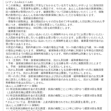
[メディカルKitエールR]
※この保険は、健康状態に不安などをかかえている方でも加入しやすいように告知項目
を簡素化し、引受基準を緩和した商品です。そのため、あんしん生命の他の医療保険に
比べ保険料が割増されています。健康状態について詳細な告知をいただくことで、保険
料の割増のないあんしん生命の他の医療保険に加入いただける場合があります。
〈手術給付金・放射線治療給付金〉
・骨髄等の採取術は、責任開始日からその日を含めて1年を経過した日以降に行われた手
術につき、保険期間を通じて1回を限度としてお支払します。
・放射線治療給付金は、60日間に1回を給付限度とします。
〈健康還付給付金〉
所定の年齢までに、お払い込みいただいた保険料※からそれまでにお受け取りいただい
た入院給付金等を差し引いた金額をお受け取りいただけます。お受け取りいただいた入
院給付金等の合計額がお払い込みいただいた保険料を超えた場合、健康還付給付金のお
受け取りはありません。
※所定の年齢は、契約年齢が20～50歳の場合は70歳、51～55歳の場合は75歳、56～60歳
の場合は80歳となります。保険料は、被保険者が所定の年齢に到達する年単位の契約応
当日の前日までの既払込保険料相当額となります。特約の保険料は対象となりません。
[あんしんがん治療保険]
※１〈主契約：手術・放射線治療給付金、抗がん剤治療・緩和療養給付金〉
・手術・放射線治療給付金のお支払対象となる治療を同一の月に複数回受けたときで
も、手術・放射線治療給付金は重複してお支払いしません。
・抗がん剤治療・緩和療養給付金のお支払対象となる治療や療養を同一の月に複数回受
けたときでも、抗がん剤治療・緩和療養給付金は重複してお支払いしません。
・同一の月に手術・放射線治療給付金および抗がん剤治療・緩和療養給付金のお支払事
由に該当した場合には、手術・放射線治療給付金のみをお支払いし、抗がん剤治療・緩
和療養給付金はお支払いしません。
[あんしん治療サポート保険]
※1 特定疾病治療給付金の支払限度：疾病の種類ごとに1年に1回*かつ通算10回を限度
（上皮内新生物は通算1回を限度）
※2 特定疾病通院給付金の支払限度：疾病の種類ごとに1年に1回*かつ通算10回を限度
（上皮内新生物は通算1回を限度）
* がんについては、悪性新生物・上皮内新生物それぞれに支払限度を適用します。
[あんしん治療サポート保険R]
※1 特定疾病治療給付金の支払限度：疾病の種類ごとに1年に1回*かつ通算10回を限度