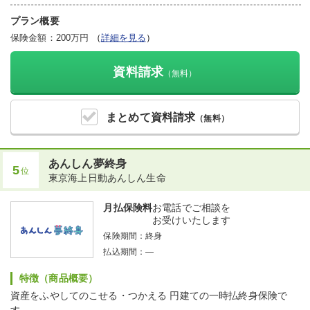
ります）。
・将来、ニーズに合わせて介護・死亡・医療・年金のコースから
プラン概要
選択できます（コース変更時における保障額が所定の金額を下回
保険金額：200万円
（
詳細を見る
）
る場合などには、ご希望のコースへの変更を取り扱えない場合が
あります）。
資料請求
（無料）
まとめて
資料請求
（無料）
あんしん夢終身
5
位
東京海上日動あんしん生命
月払保険料
お電話でご相談を
お受けいたします
保険期間：
終身
払込期間：
―
特徴（商品概要）
資産をふやしてのこせる・つかえる 円建ての一時払終身保険で