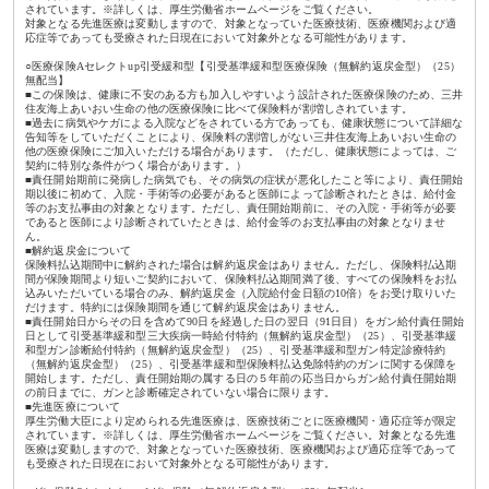
されています。※詳しくは、厚生労働省ホームページをご覧ください。
対象となる先進医療は変動しますので、対象となっていた医療技術、医療機関および適
応症等であっても受療された日現在において対象外となる可能性があります。
○医療保険Aセレクトup引受緩和型【引受基準緩和型医療保険（無解約返戻金型）（25）
無配当】
■この保険は、健康に不安のある方も加入しやすいよう設計された医療保険のため、三井
住友海上あいおい生命の他の医療保険に比べて保険料が割増しされています。
■過去に病気やケガによる入院などをされている方であっても、健康状態について詳細な
告知等をしていただくことにより、保険料の割増しがない三井住友海上あいおい生命の
他の医療保険にご加入いただける場合があります。（ただし、健康状態によっては、ご
契約に特別な条件がつく場合があります。）
■責任開始期前に発病した病気でも、その病気の症状が悪化したこと等により、責任開始
期以後に初めて、入院・手術等の必要があると医師によって診断されたときは、給付金
等のお支払事由の対象となります。ただし、責任開始期前に、その入院・手術等が必要
であると医師により診断されていたときは、給付金等のお支払事由の対象となりませ
ん。
■解約返戻金について
保険料払込期間中に解約された場合は解約返戻金はありません。ただし、保険料払込期
間が保険期間より短いご契約において、保険料払込期間満了後、すべての保険料をお払
込みいただいている場合のみ、解約返戻金（入院給付金日額の10倍）をお受け取りいた
だけます。特約には保険期間を通じて解約返戻金はありません。
■責任開始日からその日を含めて90日を経過した日の翌日（91日目）をガン給付責任開始
日として引受基準緩和型三大疾病一時給付特約（無解約返戻金型）（25）、引受基準緩
和型ガン診断給付特約（無解約返戻金型）（25）、引受基準緩和型ガン特定診療特約
（無解約返戻金型）（25）、引受基準緩和型保険料払込免除特約のガンに関する保障を
開始します。ただし、責任開始期の属する日の５年前の応当日からガン給付責任開始期
の前日までに、ガンと診断確定されていない場合に限ります。
■先進医療について
厚生労働大臣により定められる先進医療は、医療技術ごとに医療機関・適応症等が限定
されています。※詳しくは、厚生労働省ホームページをご覧ください。対象となる先進
医療は変動しますので、対象となっていた医療技術、医療機関および適応症等であって
も受療された日現在において対象外となる可能性があります。