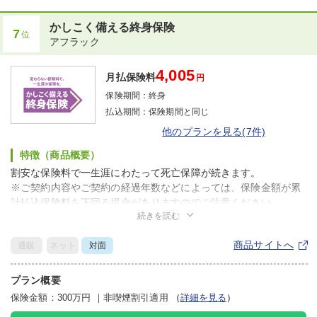
かしこく備える終身保険
7
位
アフラック
4,005
月払保険料
円
保険期間：
終身
払込期間：
保険期間と同じ
他のプランを見る(7件)
特徴（商品概要）
割安な保険料で一生涯にわたって死亡保障が続きます。
※ご契約内容やご契約の経過年数などによっては、保険金額が累
計払込保険料を下回る場合がありますのでご注意ください。
続きを読む
※保険金額や特約の付加有無などによってはお申込みいただけな
い場合があります。
商品サイトへ
通販
ネット
対面
プラン概要
保険金額：300万円
｜
非喫煙割引適用
（
詳細を見る
）