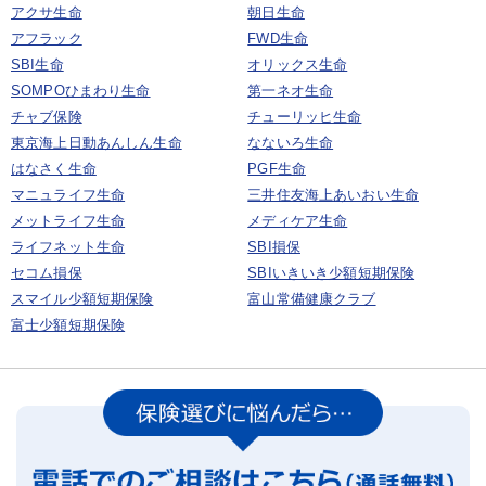
アクサ生命
朝日生命
アフラック
FWD生命
SBI生命
オリックス生命
SOMPOひまわり生命
第一ネオ生命
チャブ保険
チューリッヒ生命
東京海上日動あんしん生命
なないろ生命
はなさく生命
PGF生命
マニュライフ生命
三井住友海上あいおい生命
メットライフ生命
メディケア生命
ライフネット生命
SBI損保
セコム損保
SBIいきいき少額短期保険
スマイル少額短期保険
富山常備健康クラブ
富士少額短期保険