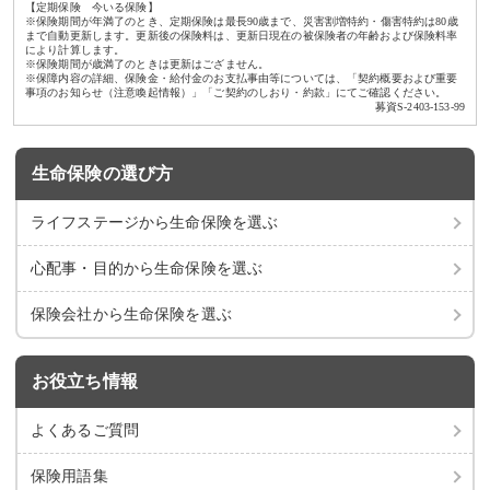
【定期保険 今いる保険】
※保険期間が年満了のとき、定期保険は最長90歳まで、災害割増特約・傷害特約は80歳
まで自動更新します。更新後の保険料は、更新日現在の被保険者の年齢および保険料率
により計算します。
※保険期間が歳満了のときは更新はござません。
※保障内容の詳細、保険金・給付金のお支払事由等については、「契約概要および重要
事項のお知らせ（注意喚起情報）」「ご契約のしおり・約款」にてご確認ください。
募資S-2403-153-99
生命保険の選び方
ライフステージから
生命保険を選ぶ
心配事・目的から
生命保険を選ぶ
保険会社から
生命保険を選ぶ
お役立ち情報
よくあるご質問
保険用語集