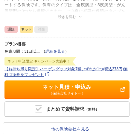
ートする保険です。保障のタイプは、全疾病型・3疾病型・がん
保障型の3つから選択できます。ご自身に必要な保障のタイプを
続きを読む
選択することで保険料を抑えることができます。
通販
ネット
対面
プラン概要
免責期間：31日以上
（
詳細を見る
）
ネット申込限定
キャンペーン実施中！
【お持ち帰り限定】ハーゲンダッツ対象7種いずれか1つ(税込373円)無
料引換券をプレゼント
ネット見積・申込み
（保険会社サイトへ）
まとめて
資料請求
（無料）
他の保険会社を見る