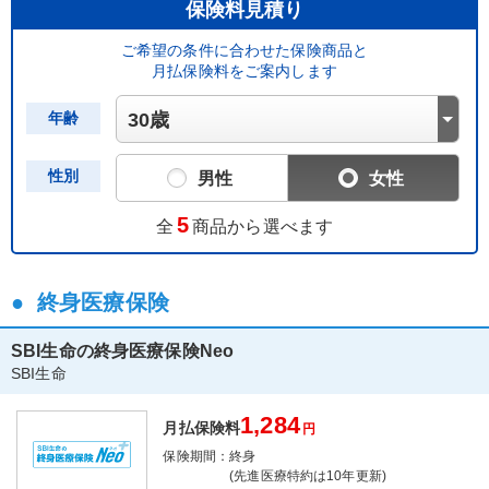
保険料見積り
ご希望の条件に合わせた保険商品と
月払保険料をご案内します
年齢
性別
男性
女性
5
全
商品から選べます
終身医療保険
SBI生命の終身医療保険Neo
SBI生命
1,284
月払保険料
円
保険期間：
終身
(先進医療特約は10年更新)