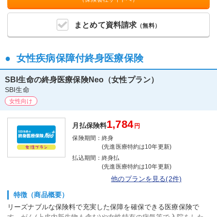
まとめて
資料請求
（無料）
女性疾病保障付終身医療保険
SBI生命の終身医療保険Neo（女性プラン）
SBI生命
女性向け
1,784
月払保険料
円
保険期間：
終身
(先進医療特約は10年更新)
払込期間：
終身払
(先進医療特約は10年更新)
他のプランを見る(2件)
特徴（商品概要）
リーズナブルな保険料で充実した保障を確保できる医療保険で
す。がん(上皮内新生物も含む)や女性特有の病気等で入院をした