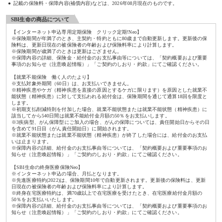
記載の保険料・保障内容(補償内容)などは、2026年08月現在のものです。
SBI生命の商品について
【インターネット申込専用定期保険 クリック定期!Neo】
※保険期間が年満了のとき、主契約・特約ともに80歳まで自動更新します。更新後の保
険料は、更新日現在の被保険者の年齢および保険料率により計算します。
※保険期間が歳満了のときは更新はござません。
※保障内容の詳細、保険金・給付金のお支払事由等については、「契約概要および重要
事項のお知らせ（注意喚起情報）」「ご契約のしおり・約款」にてご確認ください。
【就業不能保険 働く人のたより】
※支払対象外期間（60日）は、お支払いできません。
※精神疾患やケガ（精神疾患を直接の原因とするケガに限ります）を原因とした就業不
能状態（精神疾患）に対して支払われる給付金は、保険期間を通じて通算18回を限度と
します。
※初期支払削減特則を付加した場合、就業不能状態または就業不能状態（精神疾患）に
該当してから540日間は就業不能給付金月額の50％をお支払いします。
※3疾病型、がん保障型にご加入の場合、がんの保障については、責任開始日からその日
を含めて91日目（がん責任開始日）に開始されます。
※就業不能状態または就業不能状態（精神疾患）が終了した場合には、給付金のお支払
いは止まります。
※保障内容の詳細、給付金のお支払事由等については、「契約概要および重要事項のお
知らせ（注意喚起情報）」「ご契約のしおり・約款」にてご確認ください。
【SBI生命の終身医療保険Neo】
※インターネット申込の場合、月払となります。
※先進医療特約(2022)は、保険期間10年で自動更新されます。更新後の保険料は、更新
日現在の被保険者の年齢および保険料率により計算します。
※終身在宅医療特約は、満70歳以上で在宅医療を受けたとき、在宅医療給付金月額の
50％をお支払いいたします。
※保障内容の詳細、給付金のお支払事由等については、「契約概要および重要事項のお
知らせ（注意喚起情報）」「ご契約のしおり・約款」にてご確認ください。