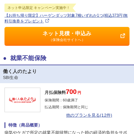
ネット申込限定
キャンペーン実施中！
【お持ち帰り限定】ハーゲンダッツ対象7種いずれか1つ(税込373円)無
料引換券をプレゼント
ネット見積・申込み
（保険会社サイトへ）
就業不能保険
働く人のたより
SBI生命
700
月払保険料
円
保険期間：
60歳満了
払込期間：
保険期間と同じ
他のプランを見る(12件)
特徴（商品概要）
病気やケガで所定の就業不能状態になった時の経済的負担をサポ