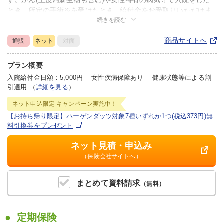
とき、所定の手術※を受けたとき、給付金をお受取りいただけま
続きを読む
す。
※乳房、子宮、子宮附属器（卵巣および卵管）にかかわる所定の
商品サイトへ
通販
ネット
対面
手術や、乳房再建手術
・必要な特約を組み合わせて、お客さまのご希望に合わせた保障
にカスタマイズすることができます。
プラン概要
・健康状態に応じた保険料をご負担いただくことで、「糖尿病」
入院給付金日額：5,000円
｜
女性疾病保障あり
｜
健康状態等による割
や「高血圧」などの既往症によってこれまで医療保険に入れなか
引適用
（
詳細を見る
）
った方でも、ご加入いただける可能性があります。
ネット申込限定
キャンペーン実施中！
・お客さまの喫煙状況・体格等がSBI生命の定める基準を満たす
場合、優良体料率が適用され、基準を満たしていない場合にくら
【お持ち帰り限定】ハーゲンダッツ対象7種いずれか1つ(税込373円)無
べて保険料がお安くなります。
料引換券をプレゼント
ネット見積・申込み
（保険会社サイトへ）
まとめて
資料請求
（無料）
定期保険