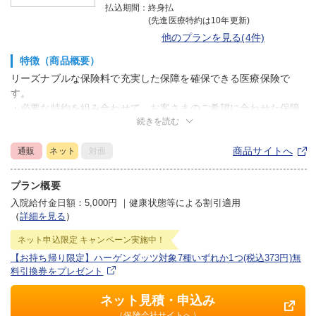
払込期間：
終身払
(先進医療特約は10年更新)
他のプランを見る(4件)
特徴（商品概要）
リーズナブルな保険料で充実した保障を確保できる医療保険で
す。
・必要な特約を組み合わせて、お客さまのご希望に合わせた保障
続きを読む
にカスタマイズすることができます。
・健康状態に応じた保険料をご負担いただくことで、「糖尿病」
商品サイトへ
通販
ネット
対面
や「高血圧」などの既往症によってこれまで医療保険に入れなか
った方でも、ご加入いただける可能性があります。
・お客さまの喫煙状況・体格等がSBI生命の定める基準を満たす
プラン概要
場合、優良体料率が適用され、基準を満たしていない場合にくら
入院給付金日額：5,000円
｜
健康状態等による割引適用
べて保険料がお安くなります。
（
詳細を見る
）
ネット申込限定
キャンペーン実施中！
【お持ち帰り限定】ハーゲンダッツ対象7種いずれか1つ(税込373円)無
料引換券をプレゼント
ネット見積・申込み
（保険会社サイトへ）