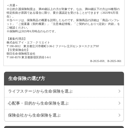
＜共通＞
※公的介護保険制度は、満40歳以上の方が対象です。なお、満64歳以下の方は16種類の
特定疾病が原因である場合に限り、要介護認定を受けることができます（2025年6月現
在）。
※当ページは、保険商品の概要を説明したものです。保険商品の詳細は「商品パンフレ
ット」「ご提案書（契約概要）」「注意喚起情報」「ご契約のしおりｰ(定款)・約款」を
ご確認ください。
※保険料は2025年6月時点のものです。
【募集代理店】
株式会社アイ・エフ・クリエイト
〒190-0012 東京都立川市曙町2-36-2 ファーレ立川センタースクエア9F
【引受保険会社】
朝日生命保険相互会社
〒160-8570 東京都新宿区四谷1-6-1
B-2025-059、B-2025-061
生命保険の選び方
ライフステージから
生命保険を選ぶ
心配事・目的から
生命保険を選ぶ
保険会社から
生命保険を選ぶ