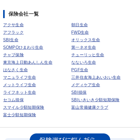
保険会社一覧
アクサ生命
朝日生命
アフラック
FWD生命
SBI生命
オリックス生命
SOMPOひまわり生命
第一ネオ生命
チャブ保険
チューリッヒ生命
東京海上日動あんしん生命
なないろ生命
はなさく生命
PGF生命
マニュライフ生命
三井住友海上あいおい生命
メットライフ生命
メディケア生命
ライフネット生命
SBI損保
セコム損保
SBIいきいき少額短期保険
スマイル少額短期保険
富山常備健康クラブ
富士少額短期保険