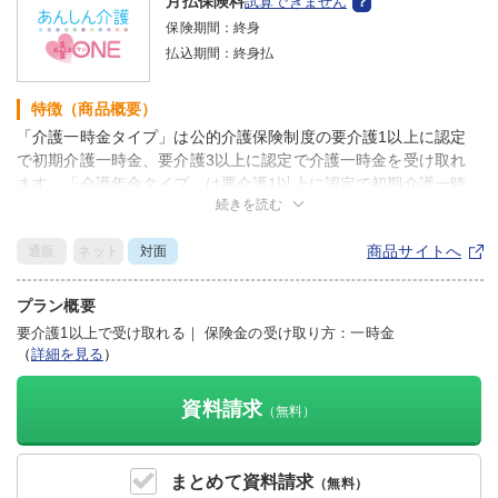
月払保険料
試算できません
保険期間：
終身
払込期間：
終身払
特徴（商品概要）
「介護一時金タイプ」は公的介護保険制度の要介護1以上に認定
で初期介護一時金、要介護3以上に認定で介護一時金を受け取れ
ます。「介護年金タイプ」は要介護1以上に認定で初期介護一時
続きを読む
金と介護年金を受け取れます。なお、いずれのプランも要介護１
以上に認定された場合、以後の保険料の払い込みが不要となりま
商品サイトへ
通販
ネット
対面
す。
※公的介護保険制度は、満40歳以上の方が対象です。なお、満64
歳以下の方は16種類の特定疾病が原因である場合に限り、要介護
プラン概要
認定を受けることができます（2025年6月現在）。
要介護1以上で受け取れる
｜
保険金の受け取り方：一時金
（
詳細を見る
）
資料請求
（無料）
まとめて
資料請求
（無料）