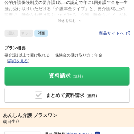
公的介護保険制度の要介護1以上の認定で年に1回介護年金を一生
涯お受け取りいただける「介護年金タイプ」と、要介護3以上の
認定で一時金をお受け取りいただける「介護一時金タイプ」があ
続きを読む
ります。
また、要介護1以上に認定された場合、以後の保険料払込みが不
商品サイトへ
通販
ネット
対面
要となります。
※公的介護保険制度は、満40歳以上の方が対象です。なお、満64
歳以下の方は16種類の特定疾病が原因である場合に限り、要介護
プラン概要
認定を受けることができます（2025年6月現在）。
要介護1以上で受け取れる
｜
保険金の受け取り方：年金
（
詳細を見る
）
資料請求
（無料）
まとめて
資料請求
（無料）
あんしん介護 プラスワン
朝日生命